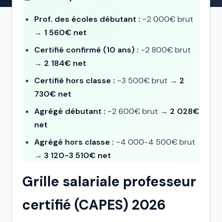
Prof. des écoles débutant :
~2 000€ brut
→
1 560€ net
Certifié confirmé (10 ans) :
~2 800€ brut
→
2 184€ net
Certifié hors classe :
~3 500€ brut →
2
730€ net
Agrégé débutant :
~2 600€ brut →
2 028€
net
Agrégé hors classe :
~4 000-4 500€ brut
→
3 120-3 510€ net
Grille salariale professeur
certifié (CAPES) 2026