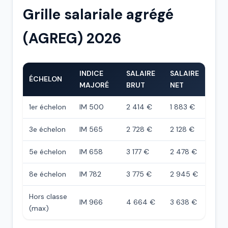
Grille salariale agrégé
(AGREG) 2026
INDICE
SALAIRE
SALAIRE
ÉCHELON
MAJORÉ
BRUT
NET
1er échelon
IM 500
2 414 €
1 883 €
3e échelon
IM 565
2 728 €
2 128 €
5e échelon
IM 658
3 177 €
2 478 €
8e échelon
IM 782
3 775 €
2 945 €
Hors classe
IM 966
4 664 €
3 638 €
(max)