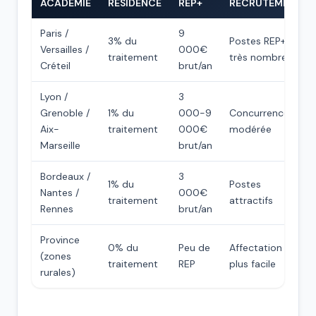
ACADÉMIE
RÉSIDENCE
REP+
RECRUTEMENT
Paris /
9
3% du
Postes REP+
Versailles /
000€
traitement
très nombreux
Créteil
brut/an
Lyon /
3
Grenoble /
1% du
000-9
Concurrence
Aix-
traitement
000€
modérée
Marseille
brut/an
Bordeaux /
3
1% du
Postes
Nantes /
000€
traitement
attractifs
Rennes
brut/an
Province
0% du
Peu de
Affectation
(zones
traitement
REP
plus facile
rurales)