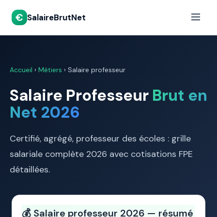
€
SalaireBrutNet
Accueil
›
Métiers
› Salaire professeur
Salaire Professeur
Brut en
Net 2026
Certifié, agrégé, professeur des écoles : grille
salariale complète 2026 avec cotisations FPE
détaillées.
💰 Salaire professeur 2026 — résumé