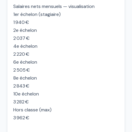
Salaires nets mensuels — visualisation
1er échelon (stagiaire)
1 940 €
2e échelon
2 037 €
4e échelon
2 220 €
6e échelon
2 505 €
8e échelon
2 843 €
10e échelon
3 282 €
Hors classe (max)
3 962 €