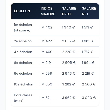
INDICE
SALAIRE
SALAIRE
ÉCHELON
MAJORÉ
BRUT
NET
1er échelon
IM 402
1 940 €
1 513 €
(stagiaire)
2e échelon
IM 422
2 037 €
1 589 €
4e échelon
IM 460
2 220 €
1 732 €
6e échelon
IM 519
2 505 €
1 954 €
8e échelon
IM 589
2 843 €
2 218 €
10e échelon
IM 680
3 282 €
2 560 €
Hors classe
IM 821
3 962 €
3 090 €
(max)