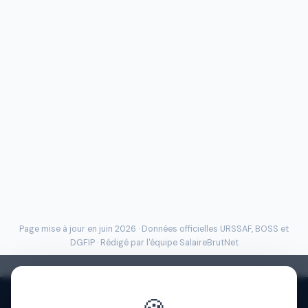
Page mise à jour en juin 2026 · Données officielles
URSSAF
, BOSS et
DGFIP · Rédigé par l'
équipe SalaireBrutNet
Politique de confidentialité
·
Mentions légales
·