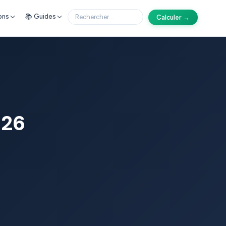
ons
📚 Guides
Calculer →
026