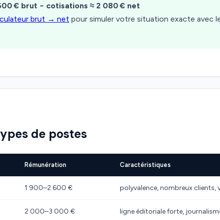
600 € brut − cotisations ≈ 2 080 € net
lculateur brut → net
pour simuler votre situation exacte avec 
types de postes
Rémunération
Caractéristiques
1 900–2 600 €
polyvalence, nombreux clients, 
2 000–3 000 €
ligne éditoriale forte, journalis