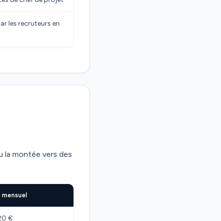
par les recruteurs en
ou la montée vers des
 mensuel
20 €