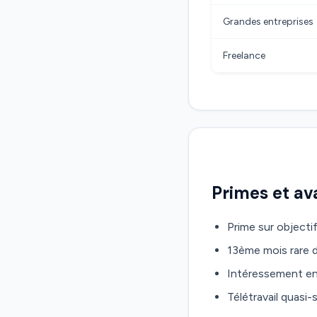
Grandes entreprises
Freelance
Primes et a
Prime sur objecti
13ème mois rare d
Intéressement en 
Télétravail quas