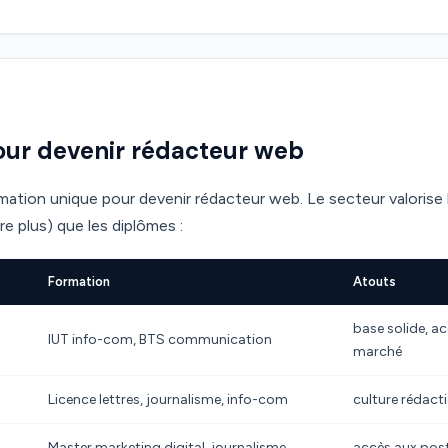
our devenir rédacteur web
ormation unique pour devenir rédacteur web. Le secteur valori
re plus) que les diplômes :
Formation
Atouts
base solide, a
IUT info-com, BTS communication
marché
Licence lettres, journalisme, info-com
culture rédacti
Master marketing digital, journalisme
accès aux post