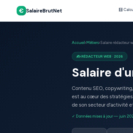
€
SalaireBrutNet
🧮 Calc
Accueil
›
Métiers
›
Salaire rédacteur 
✍️ RÉDACTEUR WEB · 2026
Salaire d
Contenu SEO, copywriting, 
est au cœur des stratégies 
de son secteur d'activité e
✓ Données mises à jour — juin 20