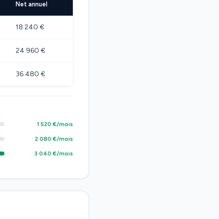
Net annuel
18 240 €
24 960 €
36 480 €
1 520 €/mois
2 080 €/mois
3 040 €/mois