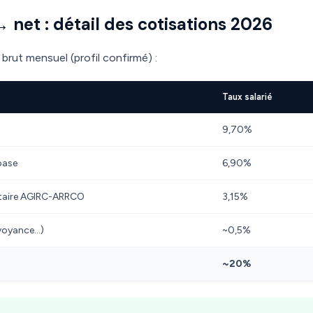
→ net : détail des cotisations 2026
brut mensuel (profil confirmé) :
Taux salarié
9,70%
base
6,90%
taire AGIRC-ARRCO
3,15%
évoyance…)
~0,5%
~20%