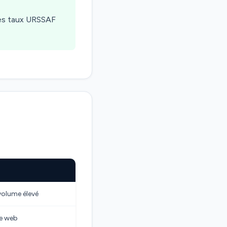
les taux URSSAF
volume élevé
me web