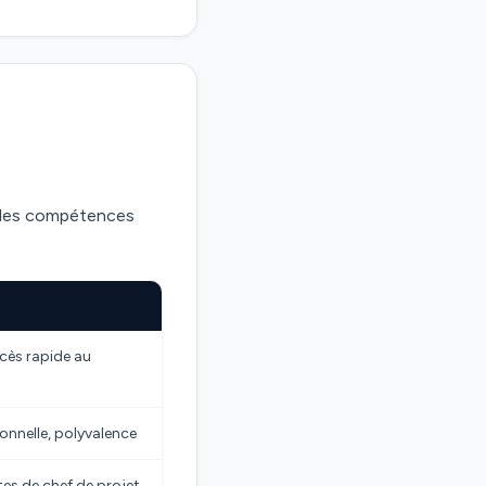
se les compétences
ccès rapide au
onnelle, polyvalence
es de chef de projet