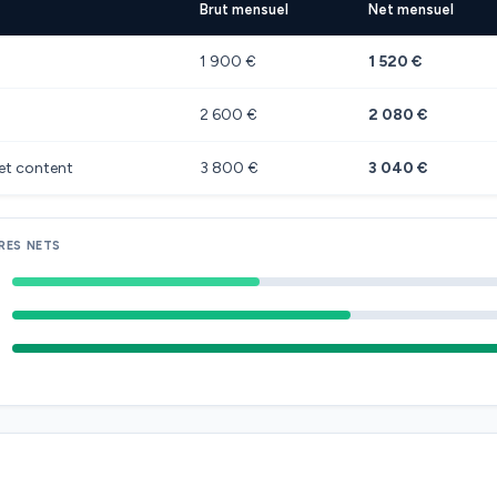
Brut mensuel
Net mensuel
1 900 €
1 520 €
2 600 €
2 080 €
jet content
3 800 €
3 040 €
RES NETS