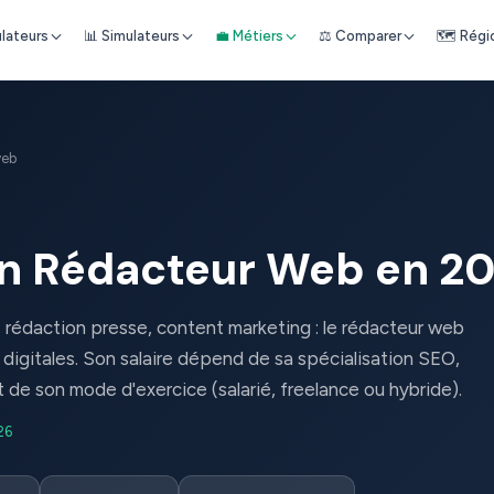
ulateurs
📊 Simulateurs
💼 Métiers
⚖️ Comparer
🗺️ Régi
web
'un Rédacteur Web en 2
rédaction presse, content marketing : le rédacteur web
digitales. Son salaire dépend de sa spécialisation SEO,
t de son mode d'exercice (salarié, freelance ou hybride).
26