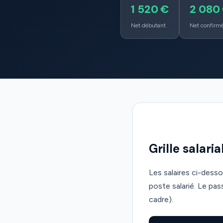
1 520 €
2 080
Net débutant
Net confirm
Grille salar
Les salaires ci-dess
poste salarié. Le pa
cadre).