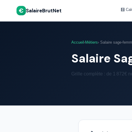
€
SalaireBrutNet
🧮 Cal
Accueil
›
Métiers
› Salaire sage-fem
Salaire 
Grille complète : de 1 872€ ne