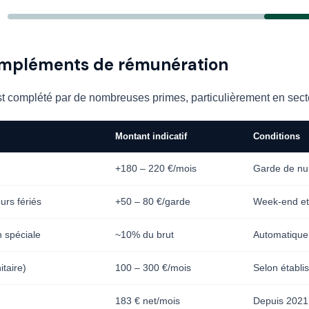
ompléments de rémunération
st complété par de nombreuses primes, particulièrement en secte
Montant indicatif
Conditions
+180 – 220 €/mois
Garde de nui
urs fériés
+50 – 80 €/garde
Week-end et 
n spéciale
~10% du brut
Automatiqu
taire)
100 – 300 €/mois
Selon établi
183 € net/mois
Depuis 2021