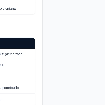
e d’enfants
0 € (démarrage)
0 €
 portefeuille
x)