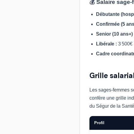
💰 Salaire sage
Débutante (hospit
Confirmée (5 ans
Senior (10 ans+) 
Libérale :
3 500€ à
Cadre coordinatr
Grille salar
Les sages-femmes s
confère une grille in
du Ségur de la Santé 
Profil