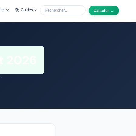
ons
📚 Guides
Calculer →
t 2026
.