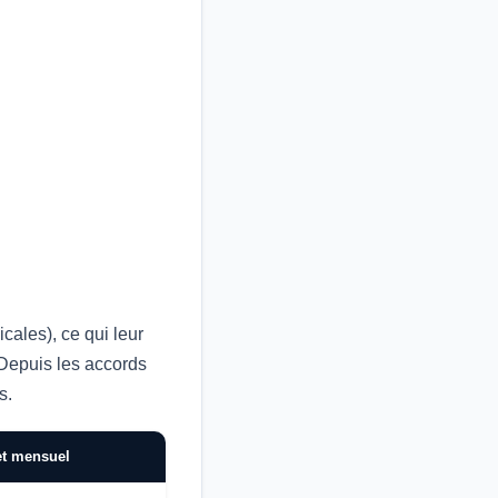
cales), ce qui leur
. Depuis les accords
s.
t mensuel