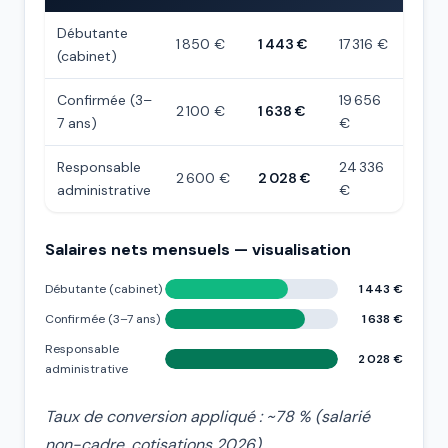
Débutante
1 850 €
1 443 €
17 316 €
(cabinet)
Confirmée (3–
19 656
2 100 €
1 638 €
7 ans)
€
Responsable
24 336
2 600 €
2 028 €
administrative
€
Salaires nets mensuels — visualisation
Débutante (cabinet)
1 443 €
Confirmée (3–7 ans)
1 638 €
Responsable
2 028 €
administrative
Taux de conversion appliqué : ~78 % (salarié
non-cadre, cotisations 2026).