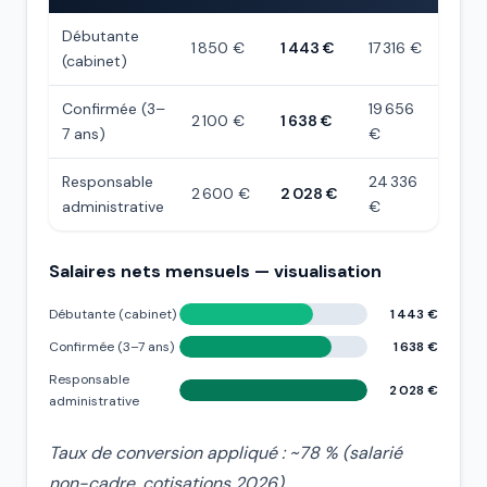
Débutante
1 850 €
1 443 €
17 316 €
(cabinet)
Confirmée (3–
19 656
2 100 €
1 638 €
7 ans)
€
Responsable
24 336
2 600 €
2 028 €
administrative
€
Salaires nets mensuels — visualisation
Débutante (cabinet)
1 443 €
Confirmée (3–7 ans)
1 638 €
Responsable
2 028 €
administrative
Taux de conversion appliqué : ~78 % (salarié
non-cadre, cotisations 2026).