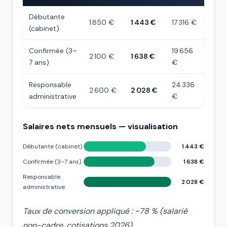
Débutante
1 850 €
1 443 €
17 316 €
(cabinet)
Confirmée (3–
19 656
2 100 €
1 638 €
7 ans)
€
Responsable
24 336
2 600 €
2 028 €
administrative
€
Salaires nets mensuels — visualisation
Débutante (cabinet)
1 443 €
Confirmée (3–7 ans)
1 638 €
Responsable
2 028 €
administrative
Taux de conversion appliqué : ~78 % (salarié
non-cadre, cotisations 2026).