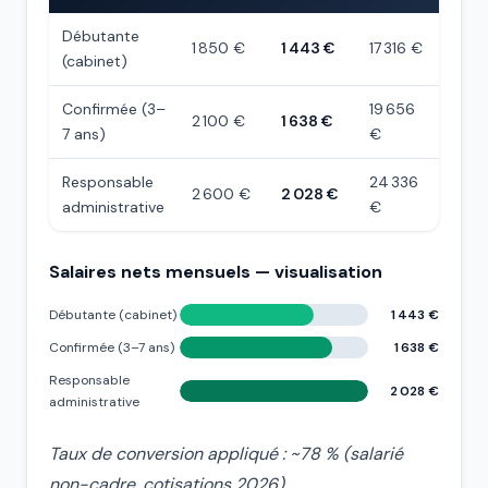
Débutante
1 850 €
1 443 €
17 316 €
(cabinet)
Confirmée (3–
19 656
2 100 €
1 638 €
7 ans)
€
Responsable
24 336
2 600 €
2 028 €
administrative
€
Salaires nets mensuels — visualisation
Débutante (cabinet)
1 443 €
Confirmée (3–7 ans)
1 638 €
Responsable
2 028 €
administrative
Taux de conversion appliqué : ~78 % (salarié
non-cadre, cotisations 2026).