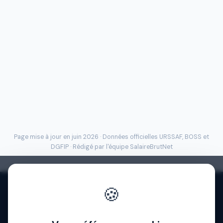
Page mise à jour en juin 2026 · Données officielles
URSSAF
, BOSS et
DGFIP · Rédigé par l'
équipe SalaireBrutNet
🍪
Politique de confidentialité
·
Mentions légales
·
À propos
·
Contact
·
FAQ
·
Aide
·
Blog
·
Presse
·
© 2026 SalaireBrutNet
·
Cookies