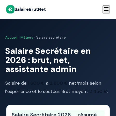
€
SalaireBrutNet
Accueil
›
Métiers
› Salaire secrétaire
Salaire Secrétaire en
2026 : brut, net,
assistante admin
Salaire de
1 600 €
à
2 800 €
net/mois selon
l’expérience et le secteur. Brut moyen :
2 450 €
.
Salaire Secrétaire 2026 — résumé