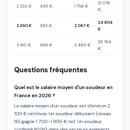
21 078
2 252 €
495 €
1 756 €
€
24 804
2 650 €
583 €
2 067 €
€
29 764
3 180 €
699 €
2 480 €
€
Questions fréquentes
Quel est le salaire moyen d'un soudeur en
France en 2026 ?
Le salaire moyen d'un soudeur est d'environ 2
100 € net/mois. Un soudeur débutant (niveau
N1) gagne 1 700–1 900 € net. Un soudeur
confirmé N2/N3 dans des secteurs exigeants