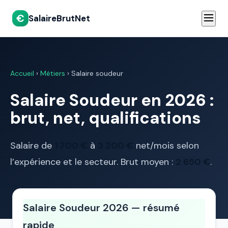
€
SalaireBrutNet
Accueil
›
Métiers
› Salaire soudeur
Salaire Soudeur en 2026 :
brut, net, qualifications
Salaire de
1 700 €
à
3 200 €
net/mois selon
l’expérience et le secteur. Brut moyen :
2 650 €
.
Salaire Soudeur 2026 — résumé
rapide