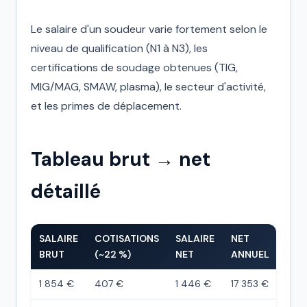
Le salaire d'un soudeur varie fortement selon le
niveau de qualification (N1 à N3), les
certifications de soudage obtenues (TIG,
MIG/MAG, SMAW, plasma), le secteur d'activité,
et les primes de déplacement.
Tableau brut → net
détaillé
SALAIRE
COTISATIONS
SALAIRE
NET
BRUT
(~22 %)
NET
ANNUEL
1 854 €
407 €
1 446 €
17 353 €