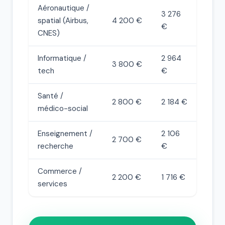
Aéronautique /
3 276
spatial (Airbus,
4 200 €
€
CNES)
Informatique /
2 964
3 800 €
tech
€
Santé /
2 800 €
2 184 €
médico-social
Enseignement /
2 106
2 700 €
recherche
€
Commerce /
2 200 €
1 716 €
services