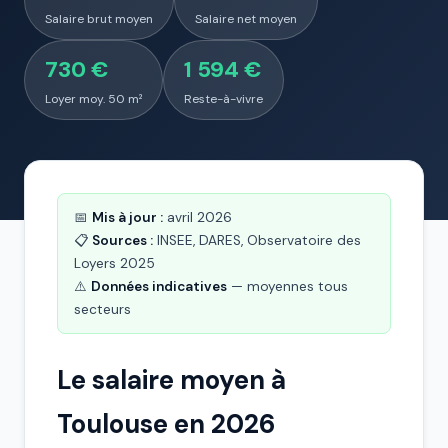
Salaire brut moyen
Salaire net moyen
730 €
1 594 €
Loyer moy. 50 m²
Reste-à-vivre
📅
Mis à jour :
avril 2026
📋
Sources :
INSEE, DARES, Observatoire des
Loyers 2025
⚠️
Données indicatives
— moyennes tous
secteurs
Le salaire moyen à
Toulouse en 2026