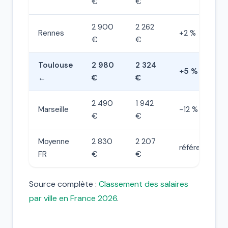
€
€
2 900
2 262
Rennes
+2 %
€
€
Toulouse
2 980
2 324
+5 %
←
€
€
2 490
1 942
Marseille
−12 %
€
€
Moyenne
2 830
2 207
référence
FR
€
€
Source complète :
Classement des salaires
par ville en France 2026
.