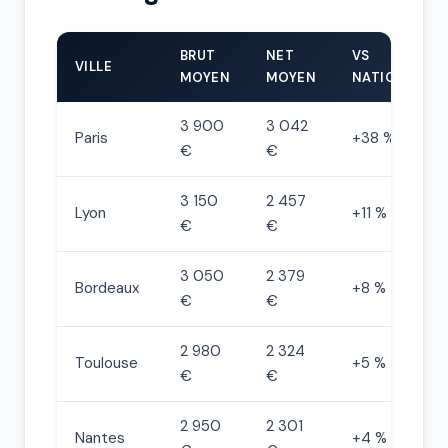
BRUT
NET
VS
VILLE
MOYEN
MOYEN
NATIONALE
3 900
3 042
Paris
+38 %
€
€
3 150
2 457
Lyon
+11 %
€
€
3 050
2 379
Bordeaux
+8 %
€
€
2 980
2 324
Toulouse
+5 %
€
€
2 950
2 301
Nantes
+4 %