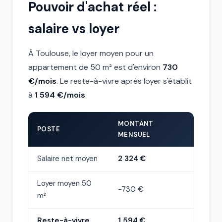
Pouvoir d'achat réel :
salaire vs loyer
À Toulouse, le loyer moyen pour un
appartement de 50 m² est d'environ
730
€/mois
. Le reste-à-vivre après loyer s'établit
à
1 594 €/mois
.
MONTANT
POSTE
MENSUEL
Salaire net moyen
2 324 €
Loyer moyen 50
−730 €
m²
Reste-à-vivre
1 594 €