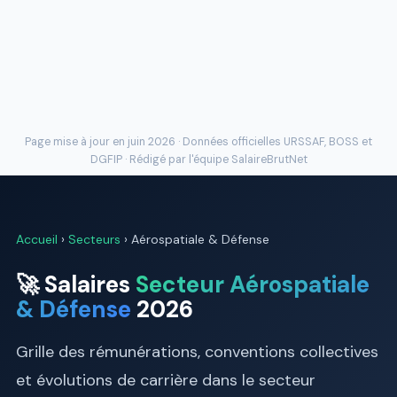
Page mise à jour en juin 2026 · Données officielles
URSSAF
, BOSS et
DGFIP · Rédigé par l'
équipe SalaireBrutNet
Accueil
›
Secteurs
› Aérospatiale & Défense
🚀 Salaires
Secteur Aérospatiale
& Défense
2026
Grille des rémunérations, conventions collectives
et évolutions de carrière dans le secteur