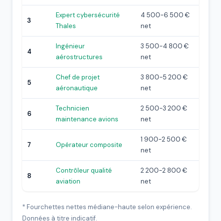
Expert cybersécurité
4 500-6 500 €
3
Thales
net
Ingénieur
3 500-4 800 €
4
aérostructures
net
Chef de projet
3 800-5 200 €
5
aéronautique
net
Technicien
2 500-3 200 €
6
maintenance avions
net
1 900-2 500 €
7
Opérateur composite
net
Contrôleur qualité
2 200-2 800 €
8
aviation
net
* Fourchettes nettes médiane-haute selon expérience.
Données à titre indicatif.