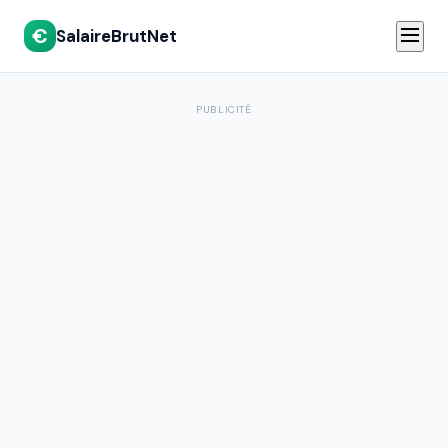
€
SalaireBrutNet
PUBLICITÉ