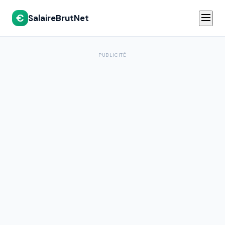
€
SalaireBrutNet
PUBLICITÉ