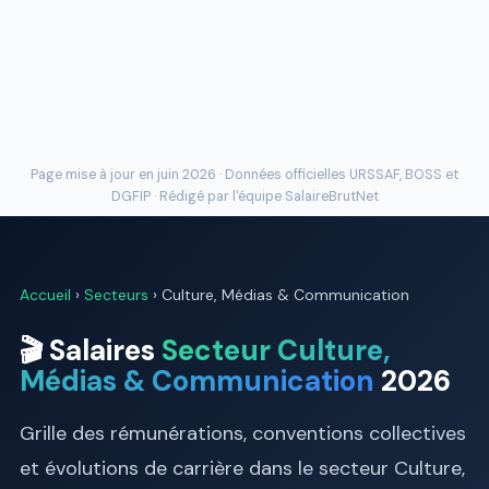
Page mise à jour en juin 2026 · Données officielles
URSSAF
, BOSS et
DGFIP · Rédigé par l'
équipe SalaireBrutNet
Accueil
›
Secteurs
› Culture, Médias & Communication
🎬 Salaires
Secteur Culture,
Médias & Communication
2026
Grille des rémunérations, conventions collectives
et évolutions de carrière dans le secteur Culture,