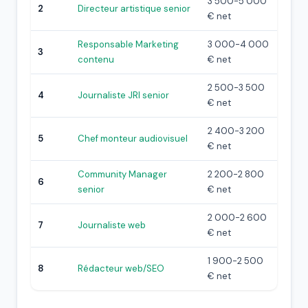
3 500-5 000
2
Directeur artistique senior
€ net
Responsable Marketing
3 000-4 000
3
contenu
€ net
2 500-3 500
4
Journaliste JRI senior
€ net
2 400-3 200
5
Chef monteur audiovisuel
€ net
Community Manager
2 200-2 800
6
senior
€ net
2 000-2 600
7
Journaliste web
€ net
1 900-2 500
8
Rédacteur web/SEO
€ net