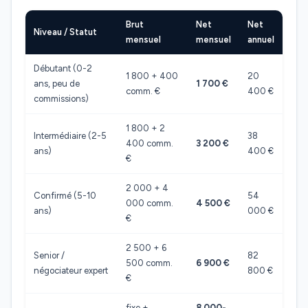
Brut
Net
Net
Niveau / Statut
mensuel
mensuel
annuel
Débutant (0-2
1 800 + 400
20
ans, peu de
1 700 €
comm. €
400 €
commissions)
1 800 + 2
Intermédiaire (2-5
38
400 comm.
3 200 €
ans)
400 €
€
2 000 + 4
Confirmé (5-10
54
000 comm.
4 500 €
ans)
000 €
€
2 500 + 6
Senior /
82
500 comm.
6 900 €
négociateur expert
800 €
€
fixe +
8 000-