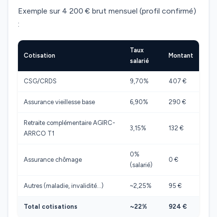
Exemple sur 4 200 € brut mensuel (profil confirmé)
:
Taux
Cotisation
Montant
salarié
CSG/CRDS
9,70%
407 €
Assurance vieillesse base
6,90%
290 €
Retraite complémentaire AGIRC-
3,15%
132 €
ARRCO T1
0%
Assurance chômage
0 €
(salarié)
Autres (maladie, invalidité…)
~2,25%
95 €
Total cotisations
~22%
924 €