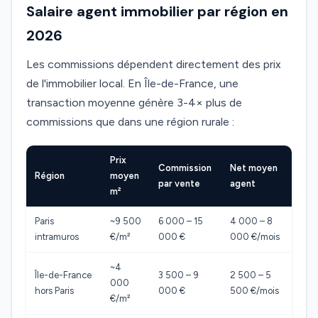
Salaire agent immobilier par région en
2026
Les commissions dépendent directement des prix
de l'immobilier local. En Île-de-France, une
transaction moyenne génère 3-4× plus de
commissions que dans une région rurale :
Prix
Commission
Net moyen
Région
moyen
par vente
agent
m²
Paris
~9 500
6 000 – 15
4 000 – 8
intramuros
€/m²
000 €
000 €/mois
~4
Île-de-France
3 500 – 9
2 500 – 5
000
hors Paris
000 €
500 €/mois
€/m²