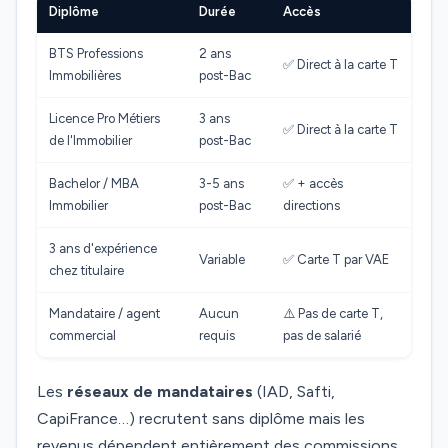
Diplôme
Durée
Accès
BTS Professions
2 ans
✅ Direct à la carte T
Immobilières
post-Bac
Licence Pro Métiers
3 ans
✅ Direct à la carte T
de l'Immobilier
post-Bac
Bachelor / MBA
3-5 ans
✅ + accès
Immobilier
post-Bac
directions
3 ans d'expérience
Variable
✅ Carte T par VAE
chez titulaire
Mandataire / agent
Aucun
⚠️ Pas de carte T,
commercial
requis
pas de salarié
Les
réseaux de mandataires
(IAD, Safti,
CapiFrance…) recrutent sans diplôme mais les
revenus dépendent entièrement des commissions