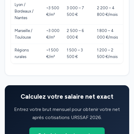
Lyon /
~3 500
3 000 – 7
2 200 – 4
Bordeaux /
€/m²
500 €
800 €/mois
Nantes
Marseille /
~3 000
2 500 – 6
1 800 – 4
Toulouse
€/m²
000 €
000 €/mois
Régions
~1 500
1 500 – 3
1 200 – 2
rurales
€/m²
500 €
500 €/mois
Calculez votre salaire net exact
Entrez votre brut mensuel pour obtenir votre net
après cotisations URSSAF 2026.