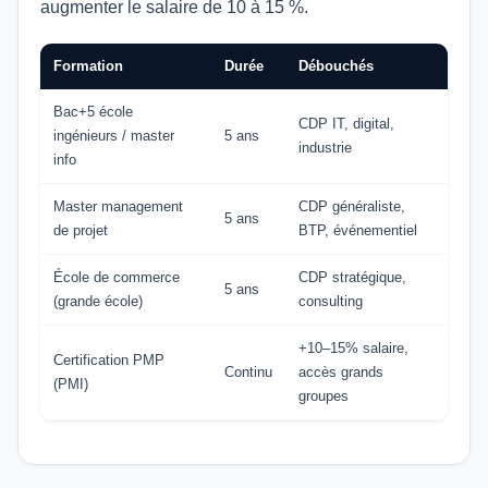
augmenter le salaire de 10 à 15 %.
Formation
Durée
Débouchés
Bac+5 école
CDP IT, digital,
ingénieurs / master
5 ans
industrie
info
Master management
CDP généraliste,
5 ans
de projet
BTP, événementiel
École de commerce
CDP stratégique,
5 ans
(grande école)
consulting
+10–15% salaire,
Certification PMP
Continu
accès grands
(PMI)
groupes