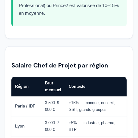
Professional) ou Prince2 est valorisée de 10–15%
en moyenne.
Salaire Chef de Projet par région
Brut
Région
Contexte
mensuel
3 500–9
+15% — banque, conseil,
Paris / IDF
000 €
SSII, grands groupes
3 000–7
+5% — industrie, pharma,
Lyon
000 €
BTP