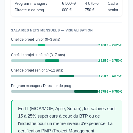
Program manager /
6 500–9
4 875–6
Cadre
Directeur de prog.
000 €
750 €
senior
SALAIRES NETS MENSUELS — VISUALISATION
Chef de projet junior (0–3 ans)
2 100 € – 2 625 €
Chef de projet confirmé (3–7 ans)
2 625 € – 3 750 €
Chef de projet senior (7–12 ans)
3 750 € – 4 875 €
Program manager / Directeur de prog.
4 875 € – 6 750 €
En IT (MOA/MOE, Agile, Scrum), les salaires sont
15 à 25% supérieurs à ceux du BTP ou de
l'industrie pour un même niveau d'expérience. La
certification PMP (Project Management