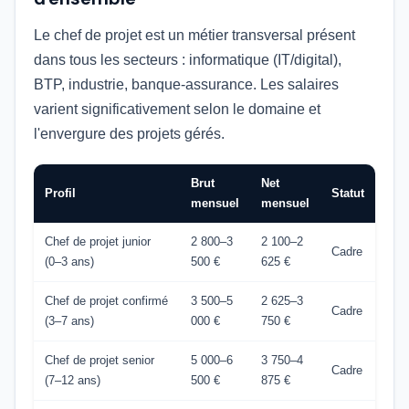
Le chef de projet est un métier transversal présent
dans tous les secteurs : informatique (IT/digital),
BTP, industrie, banque-assurance. Les salaires
varient significativement selon le domaine et
l'envergure des projets gérés.
Brut
Net
Profil
Statut
mensuel
mensuel
Chef de projet junior
2 800–3
2 100–2
Cadre
(0–3 ans)
500 €
625 €
Chef de projet confirmé
3 500–5
2 625–3
Cadre
(3–7 ans)
000 €
750 €
Chef de projet senior
5 000–6
3 750–4
Cadre
(7–12 ans)
500 €
875 €