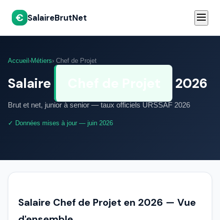
€
SalaireBrutNet
Accueil
›
Métiers
› Chef de Projet
Salaire
Chef de Projet
2026
Brut et net, junior à senior — taux officiels URSSAF 2026
✓ Données mises à jour — juin 2026
Salaire Chef de Projet en 2026 — Vue
d'ensemble