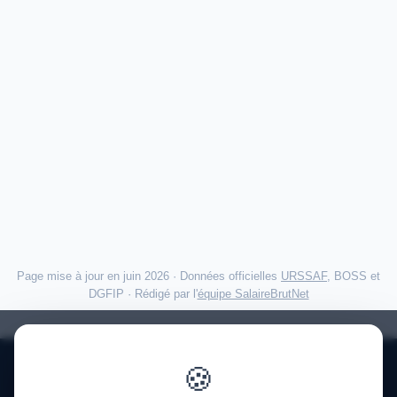
Page mise à jour en juin 2026 · Données officielles
URSSAF
, BOSS et
DGFIP · Rédigé par l'
équipe SalaireBrutNet
🍪
Politique de confidentialité
·
Mentions légales
·
À propos
·
Contact
·
FAQ
·
Aide
·
Blog
·