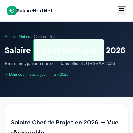
€
SalaireBrutNet
Accueil
›
Métiers
› Chef de Projet
Salaire
Chef de Projet
2026
Brut et net, junior à senior — taux officiels URSSAF 2026
✓ Données mises à jour — juin 2026
Salaire Chef de Projet en 2026 — Vue
d'ensemble