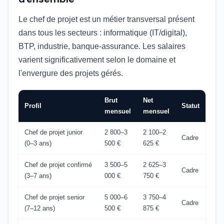
Le chef de projet est un métier transversal présent
dans tous les secteurs : informatique (IT/digital),
BTP, industrie, banque-assurance. Les salaires
varient significativement selon le domaine et
l'envergure des projets gérés.
Brut
Net
Profil
Statut
mensuel
mensuel
Chef de projet junior
2 800–3
2 100–2
Cadre
(0–3 ans)
500 €
625 €
Chef de projet confirmé
3 500–5
2 625–3
Cadre
(3–7 ans)
000 €
750 €
Chef de projet senior
5 000–6
3 750–4
Cadre
(7–12 ans)
500 €
875 €