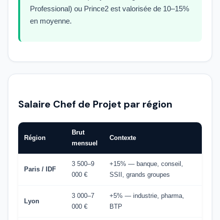
Professional) ou Prince2 est valorisée de 10–15%
en moyenne.
Salaire Chef de Projet par région
Brut
Région
Contexte
mensuel
3 500–9
+15% — banque, conseil,
Paris / IDF
000 €
SSII, grands groupes
3 000–7
+5% — industrie, pharma,
Lyon
000 €
BTP