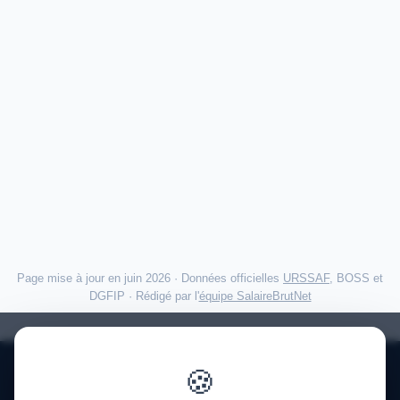
Page mise à jour en juin 2026 · Données officielles
URSSAF
, BOSS et
DGFIP · Rédigé par l'
équipe SalaireBrutNet
🍪
Politique de confidentialité
·
Mentions légales
·
À propos
·
Contact
·
FAQ
·
Aide
·
Blog
·