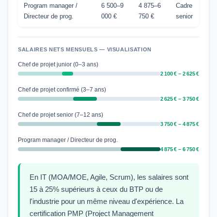
Program manager /
6 500–9
4 875–6
Cadre
Directeur de prog.
000 €
750 €
senior
SALAIRES NETS MENSUELS — VISUALISATION
Chef de projet junior (0–3 ans)
2 100 € – 2 625 €
Chef de projet confirmé (3–7 ans)
2 625 € – 3 750 €
Chef de projet senior (7–12 ans)
3 750 € – 4 875 €
Program manager / Directeur de prog.
4 875 € – 6 750 €
En IT (MOA/MOE, Agile, Scrum), les salaires sont
15 à 25% supérieurs à ceux du BTP ou de
l'industrie pour un même niveau d'expérience. La
certification PMP (Project Management