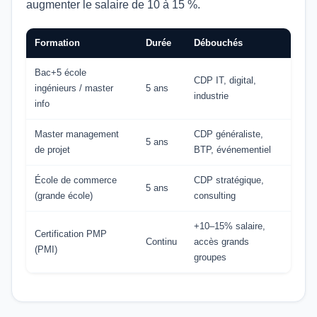
augmenter le salaire de 10 à 15 %.
Formation
Durée
Débouchés
Bac+5 école
CDP IT, digital,
ingénieurs / master
5 ans
industrie
info
Master management
CDP généraliste,
5 ans
de projet
BTP, événementiel
École de commerce
CDP stratégique,
5 ans
(grande école)
consulting
+10–15% salaire,
Certification PMP
Continu
accès grands
(PMI)
groupes