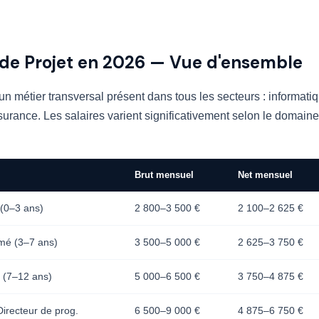
 de Projet en 2026 — Vue d'ensemble
un métier transversal présent dans tous les secteurs : informatiqu
urance. Les salaires varient significativement selon le domaine
Brut mensuel
Net mensuel
 (0–3 ans)
2 800–3 500 €
2 100–2 625 €
rmé (3–7 ans)
3 500–5 000 €
2 625–3 750 €
r (7–12 ans)
5 000–6 500 €
3 750–4 875 €
irecteur de prog.
6 500–9 000 €
4 875–6 750 €