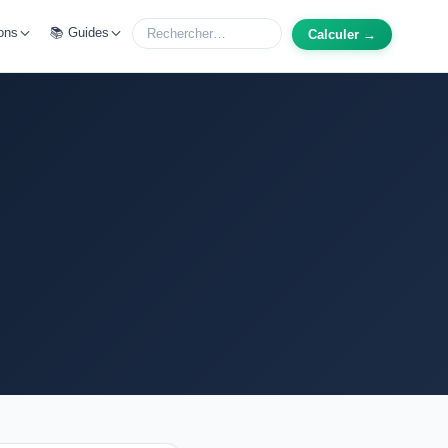
ons
📚 Guides
Calculer →