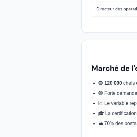
Directeur des opéra
Marché de l'
🔵
120 000
chefs d
🟢 Forte demande
📈 Le variable re
🎓 La certificatio
💼 70% des poste