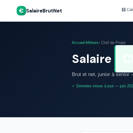
€
SalaireBrutNet
🧮 Cal
Accueil
›
Métiers
› Chef de Projet
Salaire
C
Brut et net, junior à senio
✓ Données mises à jour — juin 20