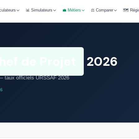
culateurs
📊 Simulateurs
💼 Métiers
⚖️ Comparer
🗺️ Régi
hef de Projet
2026
r — taux officiels URSSAF 2026
26