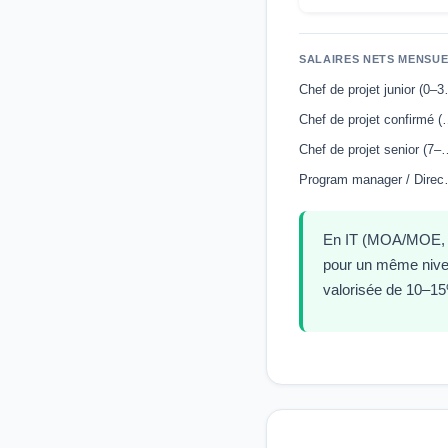
SALAIRES NETS MENSUE
Chef de p
Chef de projet 
Chef de projet se
Program man
En IT (MOA/MOE, Ag
pour un même nivea
valorisée de 10–1