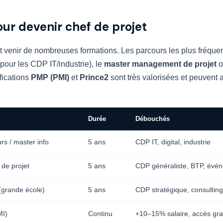
ur devenir chef de projet
ut venir de nombreuses formations. Les parcours les plus fréquen
pour les CDP IT/industrie), le
master management de projet
o
ifications
PMP (PMI)
et
Prince2
sont très valorisées et peuvent 
Durée
Débouchés
rs / master info
5 ans
CDP IT, digital, industrie
de projet
5 ans
CDP généraliste, BTP, évén
grande école)
5 ans
CDP stratégique, consulting
MI)
Continu
+10–15% salaire, accès gr