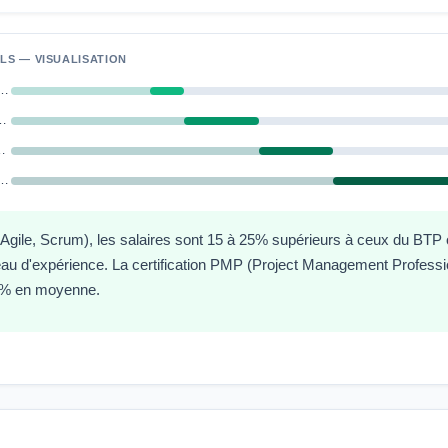
LS — VISUALISATION
rojet junior (0–3 ans)
confirmé (3–7 ans)
nior (7–12 ans)
ager / Directeur de prog.
ile, Scrum), les salaires sont 15 à 25% supérieurs à ceux du BTP ou
u d'expérience. La certification PMP (Project Management Professio
5% en moyenne.