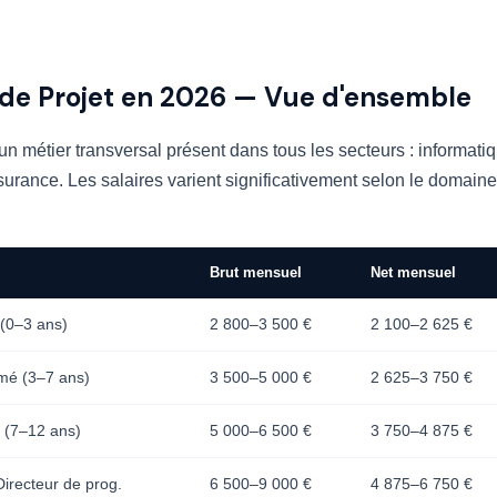
 de Projet en 2026 — Vue d'ensemble
un métier transversal présent dans tous les secteurs : informatiqu
urance. Les salaires varient significativement selon le domaine
Brut mensuel
Net mensuel
 (0–3 ans)
2 800–3 500 €
2 100–2 625 €
rmé (3–7 ans)
3 500–5 000 €
2 625–3 750 €
r (7–12 ans)
5 000–6 500 €
3 750–4 875 €
irecteur de prog.
6 500–9 000 €
4 875–6 750 €