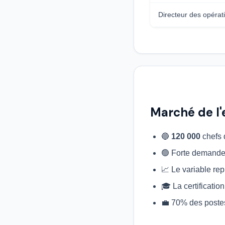
Directeur des opéra
Marché de l'
🔵
120 000
chefs d
🟢 Forte demande
📈 Le variable re
🎓 La certificatio
💼 70% des poste