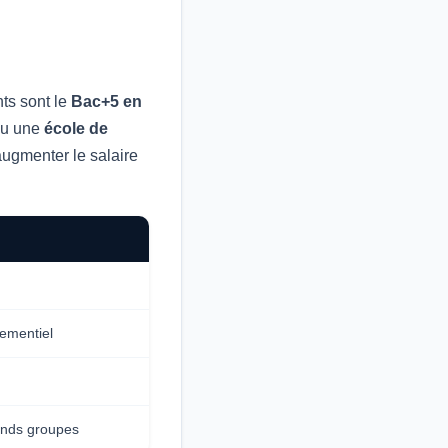
ts sont le
Bac+5 en
u une
école de
augmenter le salaire
ementiel
ands groupes