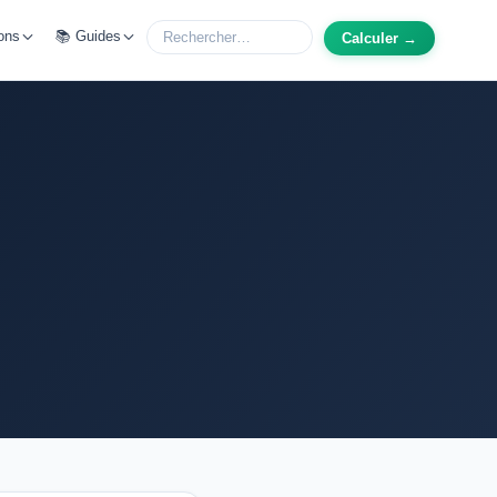
ons
📚 Guides
Calculer →