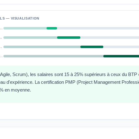
LS — VISUALISATION
rojet junior (0–3 ans)
confirmé (3–7 ans)
nior (7–12 ans)
ager / Directeur de prog.
ile, Scrum), les salaires sont 15 à 25% supérieurs à ceux du BTP ou
u d'expérience. La certification PMP (Project Management Professio
5% en moyenne.