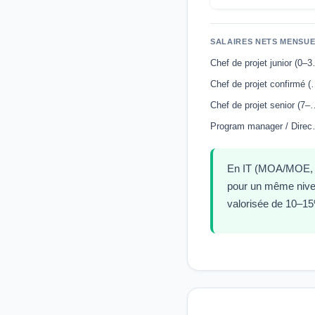
SALAIRES NETS MENSUE
Chef de p
Chef de projet 
Chef de projet se
Program man
En IT (MOA/MOE, Ag
pour un même nivea
valorisée de 10–1