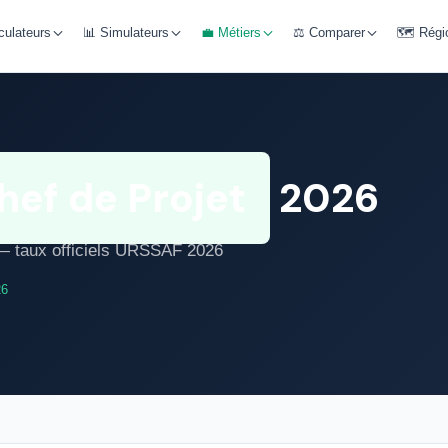
culateurs
📊 Simulateurs
💼 Métiers
⚖️ Comparer
🗺️ Régi
hef de Projet
2026
r — taux officiels URSSAF 2026
26