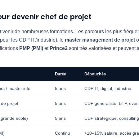
ur devenir chef de projet
ut venir de nombreuses formations. Les parcours les plus fréquen
pour les CDP IT/industrie), le
master management de projet
o
ifications
PMP (PMI)
et
Prince2
sont très valorisées et peuvent 
Durée
Débouchés
rs / master info
5 ans
CDP IT, digital, industrie
de projet
5 ans
CDP généraliste, BTP, évén
grande école)
5 ans
CDP stratégique, consulting
MI)
Continu
+10–15% salaire, accès gr