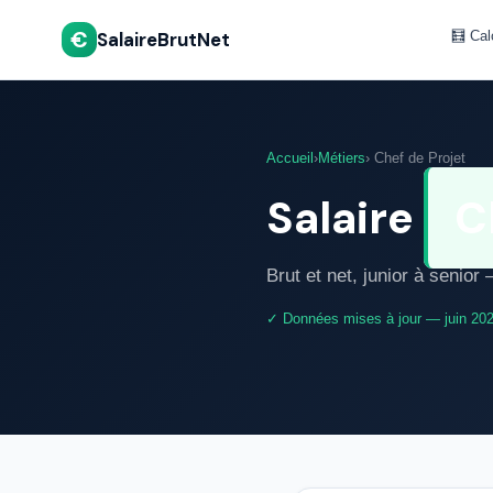
€
SalaireBrutNet
🧮 Cal
Accueil
›
Métiers
› Chef de Projet
Salaire
C
Brut et net, junior à senio
✓ Données mises à jour — juin 20