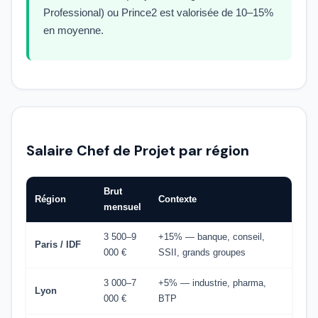
Professional) ou Prince2 est valorisée de 10–15%
en moyenne.
Salaire Chef de Projet par région
Brut
Région
Contexte
mensuel
3 500–9
+15% — banque, conseil,
Paris / IDF
000 €
SSII, grands groupes
3 000–7
+5% — industrie, pharma,
Lyon
000 €
BTP