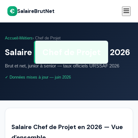
€
SalaireBrutNet
Accueil
›
Métiers
› Chef de Projet
Salaire
Chef de Projet
2026
Brut et net, junior à senior — taux officiels URSSAF 2026
✓ Données mises à jour — juin 2026
Salaire Chef de Projet en 2026 — Vue
d'ensemble