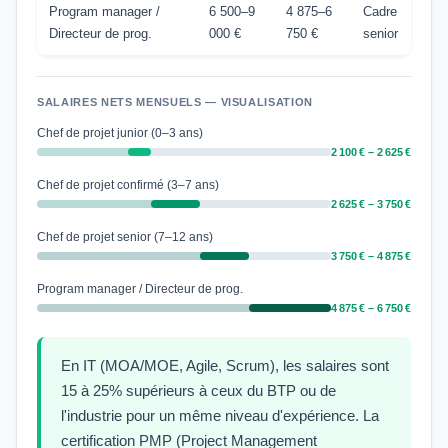
Program manager /
6 500–9
4 875–6
Cadre
Directeur de prog.
000 €
750 €
senior
SALAIRES NETS MENSUELS — VISUALISATION
Chef de projet junior (0–3 ans)
2 100 € – 2 625 €
Chef de projet confirmé (3–7 ans)
2 625 € – 3 750 €
Chef de projet senior (7–12 ans)
3 750 € – 4 875 €
Program manager / Directeur de prog.
4 875 € – 6 750 €
En IT (MOA/MOE, Agile, Scrum), les salaires sont
15 à 25% supérieurs à ceux du BTP ou de
l'industrie pour un même niveau d'expérience. La
certification PMP (Project Management