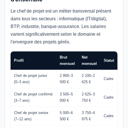
Le chef de projet est un métier transversal présent
dans tous les secteurs : informatique (IT/digital),
BTP, industrie, banque-assurance. Les salaires
varient significativement selon le domaine et
l'envergure des projets gérés.
Brut
Net
Profil
Statut
mensuel
mensuel
Chef de projet junior
2 800–3
2 100–2
Cadre
(0–3 ans)
500 €
625 €
Chef de projet confirmé
3 500–5
2 625–3
Cadre
(3–7 ans)
000 €
750 €
Chef de projet senior
5 000–6
3 750–4
Cadre
(7–12 ans)
500 €
875 €