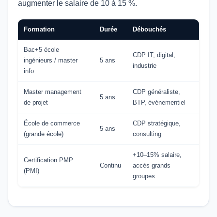
augmenter le salaire de 10 à 15 %.
Formation
Durée
Débouchés
Bac+5 école
CDP IT, digital,
ingénieurs / master
5 ans
industrie
info
Master management
CDP généraliste,
5 ans
de projet
BTP, événementiel
École de commerce
CDP stratégique,
5 ans
(grande école)
consulting
+10–15% salaire,
Certification PMP
Continu
accès grands
(PMI)
groupes