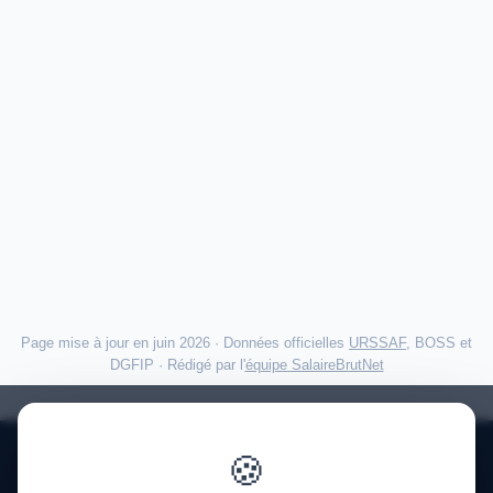
Page mise à jour en juin 2026 · Données officielles
URSSAF
, BOSS et
DGFIP · Rédigé par l'
équipe SalaireBrutNet
🍪
Politique de confidentialité
·
Mentions légales
·
À propos
·
Contact
·
FAQ
·
Aide
·
Blog
·