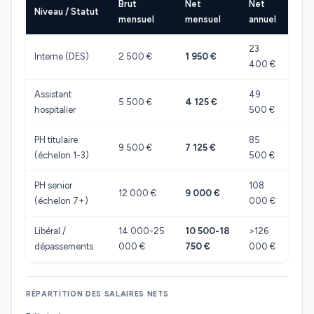
Brut
Net
Net
Niveau / Statut
mensuel
mensuel
annuel
23
Interne (DES)
2 500 €
1 950 €
400 €
Assistant
49
5 500 €
4 125 €
hospitalier
500 €
PH titulaire
85
9 500 €
7 125 €
(échelon 1-3)
500 €
PH senior
108
12 000 €
9 000 €
(échelon 7+)
000 €
Libéral /
14 000-25
10 500-18
>126
dépassements
000 €
750 €
000 €
RÉPARTITION DES SALAIRES NETS