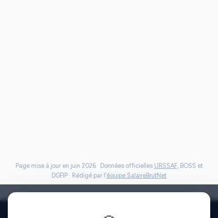
Page mise à jour en juin 2026 · Données officielles
URSSAF
, BOSS et
DGFIP · Rédigé par l'
équipe SalaireBrutNet
Politique de confidentialité
·
Mentions légales
·