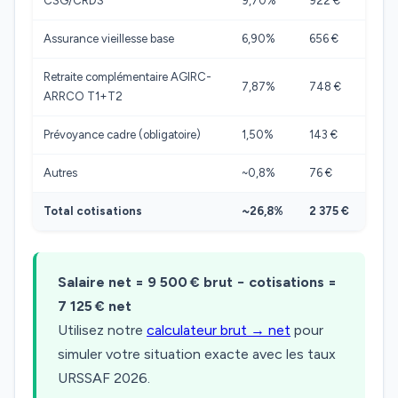
CSG/CRDS
9,70%
922 €
Assurance vieillesse base
6,90%
656 €
Retraite complémentaire AGIRC-
7,87%
748 €
ARRCO T1+T2
Prévoyance cadre (obligatoire)
1,50%
143 €
Autres
~0,8%
76 €
Total cotisations
~26,8%
2 375 €
Salaire net = 9 500 € brut − cotisations =
7 125 € net
Utilisez notre
calculateur brut → net
pour
simuler votre situation exacte avec les taux
URSSAF 2026.