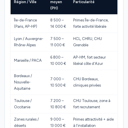
Région / Ville
moyen
Particularité
(PH)
Île-de-France
8 500 –
Primes Île-de-France,
(Paris, AP-HP)
14 000 €
forte activité libérale
Lyon / Auvergne-
7 500 –
HCL, CHRU, CHU
Rhône-Alpes
11 000 €
Grenoble
6 800 –
AP-HM, fort secteur
Marseille / PACA
10 000 €
libéral côte d'Azur
Bordeaux /
7 000 –
CHU Bordeaux,
Nouvelle-
10 500 €
cliniques privées
Aquitaine
Toulouse /
7 200 –
CHU Toulouse, zone à
Occitanie
10 800 €
fort recrutement
Zones rurales /
9 000 –
Primes attractivité + aide
déserts
13 000 €
à l'installation