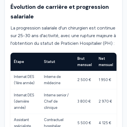
Évolution de carrière et progression
salariale
La progression salariale d'un chirurgien est continue
sur 25-30 ans d'activité, avec une rupture majeure à
l'obtention du statut de Praticien Hospitalier (PH) :
Brut
Net
Étape
Statut
mensuel
mensuel
Internat DES
Interne de
2 500 €
1 950 €
(1ère année)
médecine
Internat DES
Interne senior /
(dernière
Chef de
3 800 €
2 970 €
année)
clinique
Assistant
Contractuel
5 500 €
4 125 €
spécialiste
hospitalier