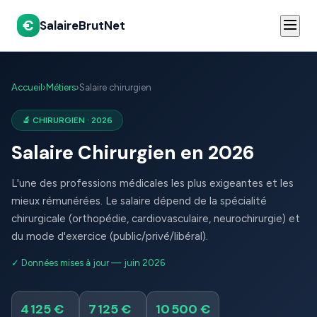
€
SalaireBrutNet
Accueil
›
Métiers
›
Salaire chirurgien
🔬 CHIRURGIEN · 2026
Salaire Chirurgien en 2026
L'une des professions médicales les plus exigeantes et les
mieux rémunérées. Le salaire dépend de la spécialité
chirurgicale (orthopédie, cardiovasculaire, neurochirurgie) et
du mode d'exercice (public/privé/libéral).
✓ Données mises à jour — juin 2026
4 125 €
7 125 €
10 500 €