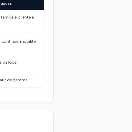
stiques
amiliale, clientèle
 continue, mobilité
as de local
 haut de gamme