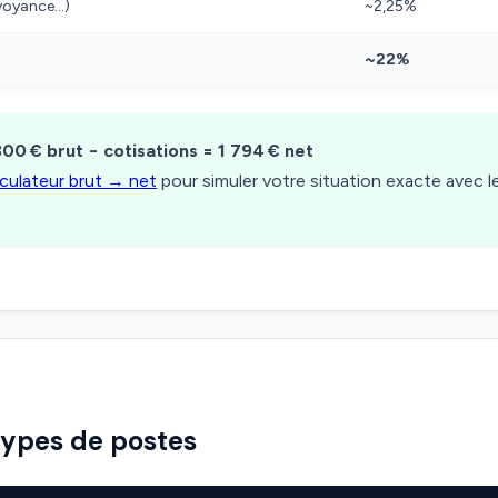
évoyance…)
~2,25%
~22%
300 € brut − cotisations = 1 794 € net
lculateur brut → net
pour simuler votre situation exacte avec 
types de postes