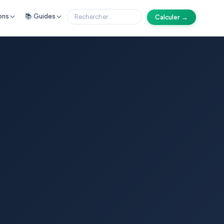
ons
📚 Guides
Calculer →