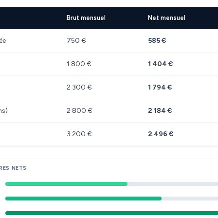
Brut mensuel
Net mensuel
ée
750 €
585 €
1 800 €
1 404 €
2 300 €
1 794 €
ns)
2 800 €
2 184 €
3 200 €
2 496 €
RES NETS