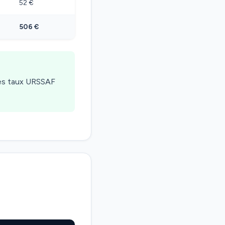
52 €
506 €
les taux URSSAF