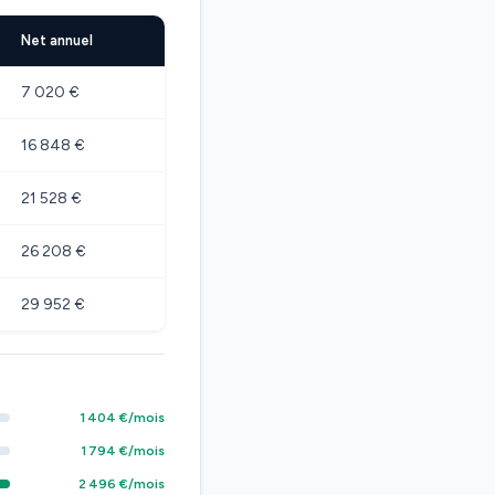
Net annuel
7 020 €
16 848 €
21 528 €
26 208 €
29 952 €
1 404 €/mois
1 794 €/mois
2 496 €/mois