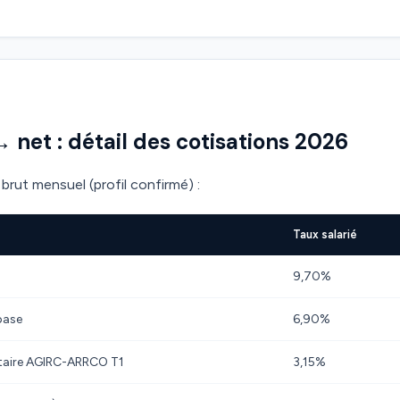
→ net : détail des cotisations 2026
brut mensuel (profil confirmé) :
Taux salarié
9,70%
base
6,90%
taire AGIRC-ARRCO T1
3,15%