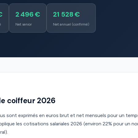
€
2 496 €
21 528 €
é
Net senior
Net annuel (confirmé)
ale coiffeur 2026
ous sont exprimés en euros brut et net mensuels pour un temps
lique les cotisations salariales 2026 (environ 22% pour un n
al).