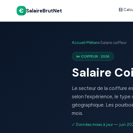
€
SalaireBrutNet
🧮 Calc
Accueil
›
Métiers
›
Salaire coiffeur
✂️ COIFFEUR · 2026
Salaire Co
Le secteur de la coiffure es
selon l'expérience, le type
géographique. Les pourboi
mois.
✓ Données mises à jour — juin 20