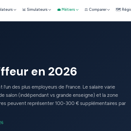
ulateurs
📊 Simulateurs
💼 Métiers
⚖️ Comparer
🗺️ Régi
iffeur en 2026
t l'un des plus employeurs de France. Le salaire varie
 de salon (indépendant vs grande enseigne) et la zone
res peuvent représenter 100-300 € supplémentaires par
26