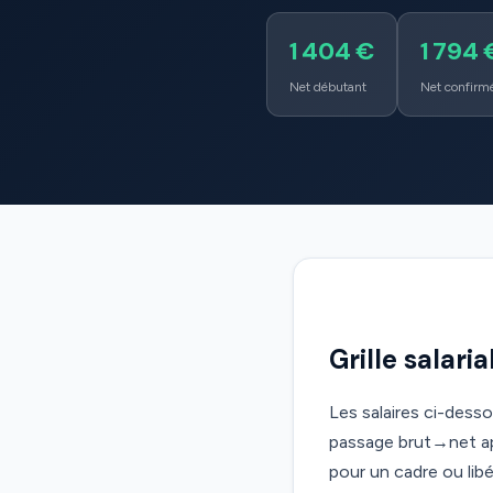
1 404 €
1 794 
Net débutant
Net confirm
Grille salari
Les salaires ci-dess
passage brut→net app
pour un cadre ou libér