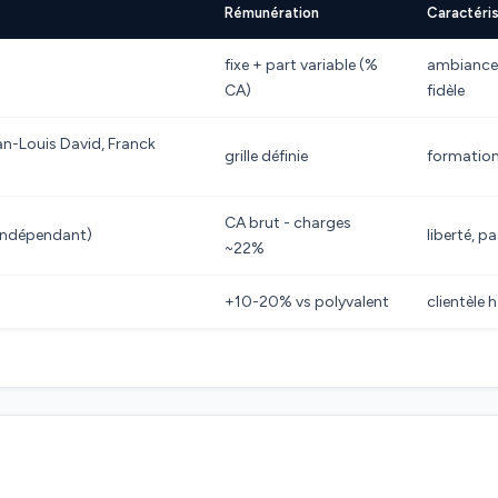
Rémunération
Caractéri
fixe + part variable (%
ambiance f
CA)
fidèle
an-Louis David, Franck
grille définie
formation
CA brut - charges
(indépendant)
liberté, p
~22%
+10-20% vs polyvalent
clientèle