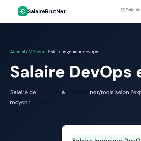
€
🧮 Calcula
SalaireBrutNet
Accueil
›
Métiers
› Salaire ingénieur devops
Salaire DevOps e
Salaire de
3 000 €
à
6 500 €
net/mois selon l’exp
moyen :
5 300 €
.
Salaire Ingénieur Dev