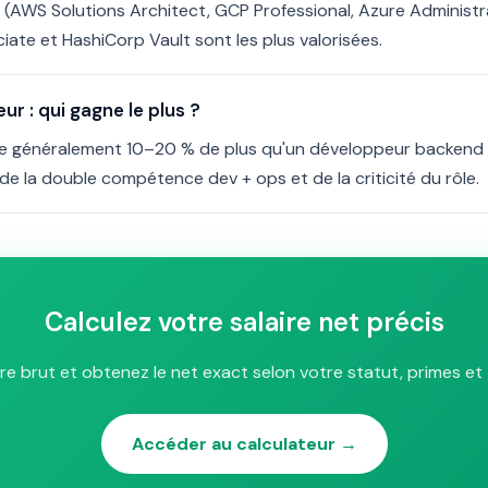
d (AWS Solutions Architect, GCP Professional, Azure Administ
ate et HashiCorp Vault sont les plus valorisées.
r : qui gagne le plus ?
e généralement 10–20 % de plus qu'un développeur backend
 de la double compétence dev + ops et de la criticité du rôle.
Calculez votre salaire net précis
ire brut et obtenez le net exact selon votre statut, primes et 
Accéder au calculateur →