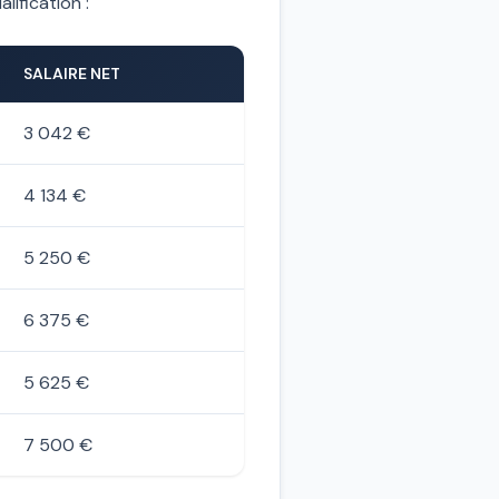
lification :
SALAIRE NET
3 042 €
4 134 €
5 250 €
6 375 €
5 625 €
7 500 €