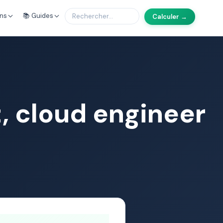
ons
📚 Guides
Calculer →
t, cloud engineer