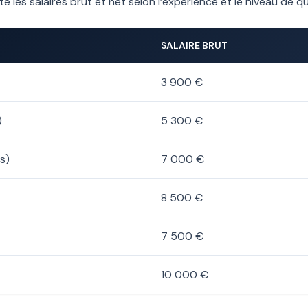
les salaires brut et net selon l’expérience et le niveau de qua
SALAIRE BRUT
3 900 €
)
5 300 €
s)
7 000 €
8 500 €
7 500 €
10 000 €