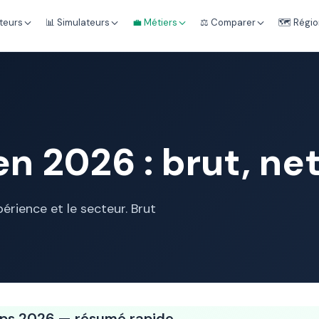
teurs
📊 Simulateurs
💼 Métiers
⚖️ Comparer
🗺️ Régi
n 2026 : brut, ne
érience et le secteur. Brut
Ops 2026 — résumé rapide