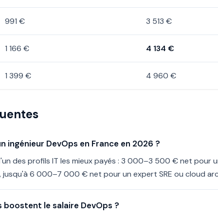
991 €
3 513 €
1 166 €
4 134 €
1 399 €
4 960 €
quentes
d'un ingénieur DevOps en France en 2026 ?
l'un des profils IT les mieux payés : 3 000–3 500 € net pour 
, jusqu'à 6 000–7 000 € net pour un expert SRE ou cloud arc
s boostent le salaire DevOps ?