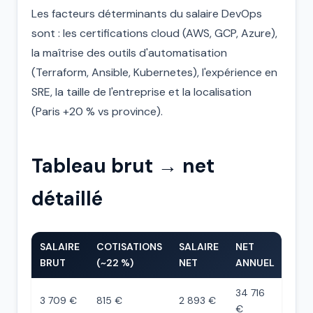
Les facteurs déterminants du salaire DevOps
sont : les certifications cloud (AWS, GCP, Azure),
la maîtrise des outils d'automatisation
(Terraform, Ansible, Kubernetes), l'expérience en
SRE, la taille de l'entreprise et la localisation
(Paris +20 % vs province).
Tableau brut → net
détaillé
SALAIRE
COTISATIONS
SALAIRE
NET
BRUT
(~22 %)
NET
ANNUEL
34 716
3 709 €
815 €
2 893 €
€