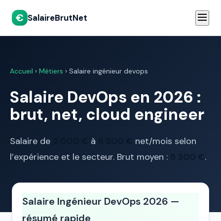
€
SalaireBrutNet
Accueil
›
Métiers
› Salaire ingénieur devops
Salaire DevOps en 2026 :
brut, net, cloud engineer
Salaire de
3 000 €
à
6 500 €
net/mois selon
l’expérience et le secteur. Brut moyen :
5 300 €
.
Salaire Ingénieur DevOps 2026 —
résumé rapide