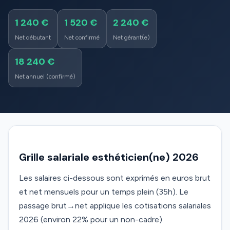
1 240 €
1 520 €
2 240 €
Net débutant
Net confirmé
Net gérant(e)
18 240 €
Net annuel (confirmé)
Grille salariale esthéticien(ne) 2026
Les salaires ci-dessous sont exprimés en euros brut
et net mensuels pour un temps plein (35h). Le
passage brut→net applique les cotisations salariales
2026 (environ 22% pour un non-cadre).