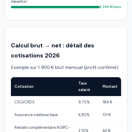
Gérant(e)
2 240 €/mois
Calcul brut → net : détail des
cotisations 2026
Exemple sur 1 900 € brut mensuel (profil confirmé) :
Taux
Cotisation
Montant
salarié
CSG/CRDS
9,70%
184 €
Assurance vieillesse base
6,90%
131 €
Retraite complémentaire AGIRC-
3,15%
60 €