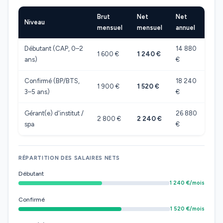
Brut
Net
Net
Niveau
mensuel
mensuel
annuel
Débutant (CAP, 0–2
14 880
1 600 €
1 240 €
ans)
€
Confirmé (BP/BTS,
18 240
1 900 €
1 520 €
3–5 ans)
€
Gérant(e) d'institut /
26 880
2 800 €
2 240 €
spa
€
RÉPARTITION DES SALAIRES NETS
Débutant
1 240 €/mois
Confirmé
1 520 €/mois