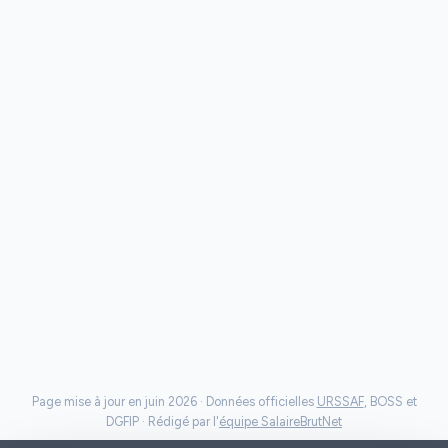
Page mise à jour en juin 2026 · Données officielles
URSSAF
, BOSS et
DGFIP · Rédigé par l'
équipe SalaireBrutNet