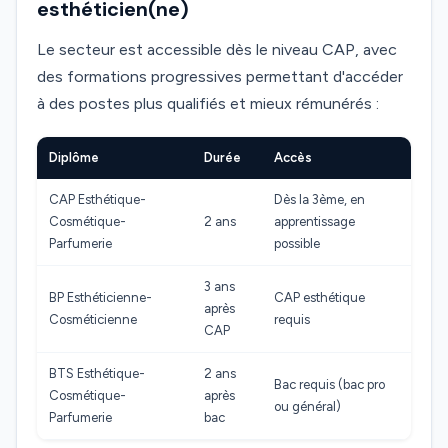
esthéticien(ne)
Le secteur est accessible dès le niveau CAP, avec
des formations progressives permettant d'accéder
à des postes plus qualifiés et mieux rémunérés :
Diplôme
Durée
Accès
CAP Esthétique-
Dès la 3ème, en
Cosmétique-
2 ans
apprentissage
Parfumerie
possible
3 ans
BP Esthéticienne-
CAP esthétique
après
Cosméticienne
requis
CAP
BTS Esthétique-
2 ans
Bac requis (bac pro
Cosmétique-
après
ou général)
Parfumerie
bac