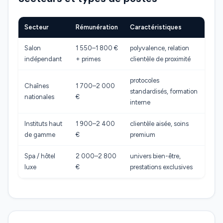
Secteur
Rémunération
Caractéristiques
Salon
1 550–1 800 €
polyvalence, relation
indépendant
+ primes
clientèle de proximité
protocoles
Chaînes
1 700–2 000
standardisés, formation
nationales
€
interne
Instituts haut
1 900–2 400
clientèle aisée, soins
de gamme
€
premium
Spa / hôtel
2 000–2 800
univers bien-être,
luxe
€
prestations exclusives