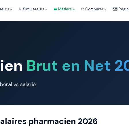
teurs
📊 Simulateurs
💼 Métiers
⚖️ Comparer
🗺️ Régi
cien
Brut en Net 2
ibéral vs salarié
salaires pharmacien 2026