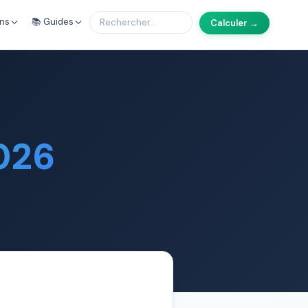
ons
📚 Guides
Calculer →
026