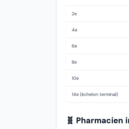
2e
4e
6e
8e
10e
14e (échelon terminal)
🧬 Pharmacien 