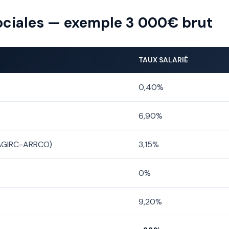
sociales — exemple 3 000€ brut
TAUX SALARIÉ
0,40%
6,90%
(AGIRC-ARRCO)
3,15%
0%
9,20%