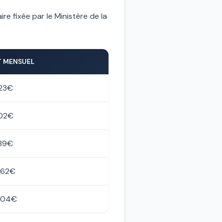
re fixée par le Ministère de la
T MENSUEL
423€
602€
789€
062€
404€