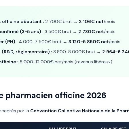
 officine débutant :
2 700€ brut →
2 106€ net
/mois
onfirmé (3-5 ans) :
3 500€ brut →
2 730€ net
/mois
r (PH) :
4 000-7 500€ brut →
3 120-5 850€ net
/mois
 (R&D, réglementaire) :
3 800-8 000€ brut →
2 964-6 24
fficine :
5 000-12 000€ net/mois (revenus libéraux)
ale pharmacien officine 2026
encadrés par la
Convention Collective Nationale de la Phar