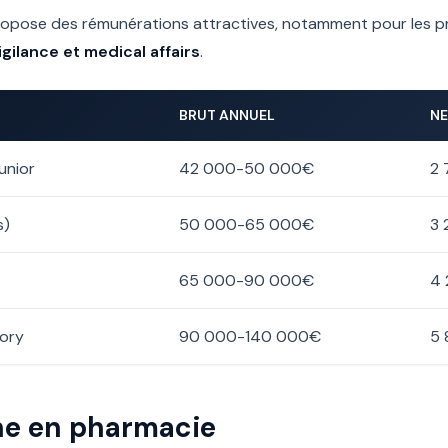
ropose des rémunérations attractives, notamment pour les pr
ilance et medical affairs
.
BRUT ANNUEL
NE
unior
42 000-50 000€
2 
s)
50 000-65 000€
3 
65 000-90 000€
4 
tory
90 000-140 000€
5 
rne en pharmacie