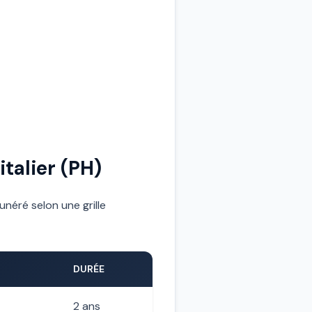
talier (PH)
unéré selon une grille
DURÉE
2 ans