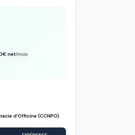
0€ net
/mois
macie d'Officine (CCNPO)
.