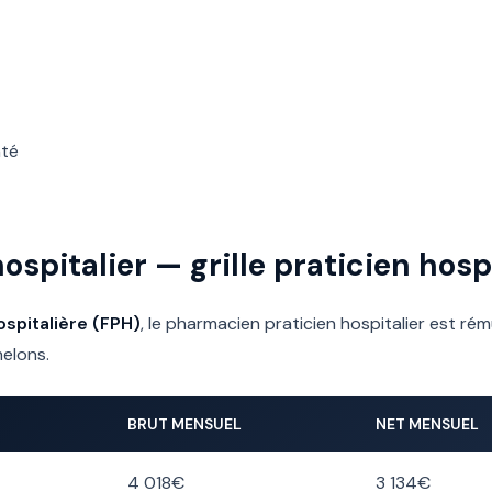
nté
spitalier — grille praticien hospi
spitalière (FPH)
, le pharmacien praticien hospitalier est rém
helons.
BRUT MENSUEL
NET MENSUEL
4 018€
3 134€