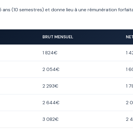
 ans (10 semestres) et donne lieu à une rémunération forfaitai
BRUT MENSUEL
NE
1 824€
1 
2 054€
1 
2 293€
1 
2 644€
2 
3 082€
2 