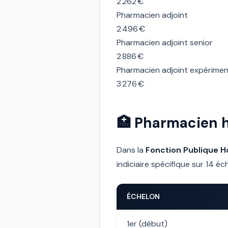
2 262 €
Pharmacien adjoint
2 496 €
Pharmacien adjoint senior
2 886 €
Pharmacien adjoint expérime
3 276 €
🏥 Pharmacien ho
Dans la
Fonction Publique Ho
indiciaire spécifique sur 14 éc
ÉCHELON
1er (début)