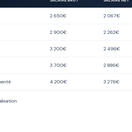
SALAIRE BRUT
SALAIRE NET
2 650€
2 067€
2 900€
2 262€
3 200€
2 496€
3 700€
2 886€
menté
4 200€
3 276€
lisation