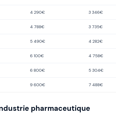
4 290€
3 346€
4 788€
3 735€
5 490€
4 282€
6 100€
4 758€
6 800€
5 304€
9 600€
7 488€
industrie pharmaceutique