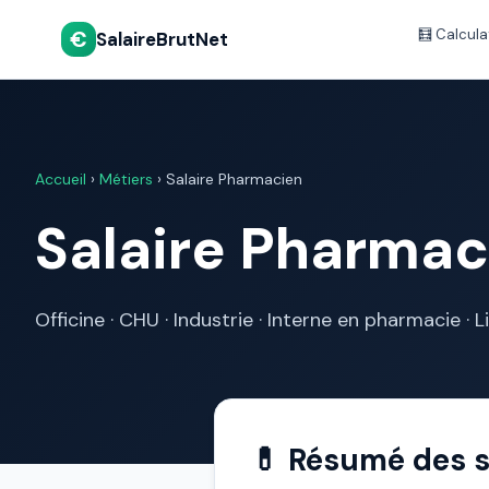
€
🧮 Calcula
SalaireBrutNet
Accueil
›
Métiers
›
Salaire Pharmacien
Salaire Pharma
Officine · CHU · Industrie · Interne en pharmacie · L
💊 Résumé des 