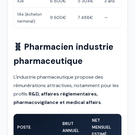
10e
6 800€
5 304€
3 ans
14e (échelon
9 600€
7 488€
—
terminal)
🧬 Pharmacien industrie
pharmaceutique
L'industrie pharmaceutique propose des
rémunérations attractives, notamment pour les
profils
R&D, affaires réglementaires,
pharmacovigilance et medical affairs
.
NET
BRUT
POSTE
MENSUEL
ANNUEL
ESTIMÉ