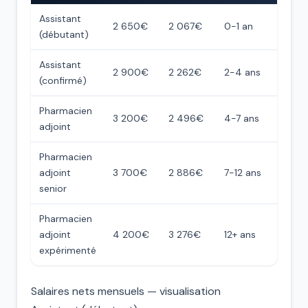
Assistant
2 650€
2 067€
0-1 an
(débutant)
Assistant
2 900€
2 262€
2-4 ans
(confirmé)
Pharmacien
3 200€
2 496€
4-7 ans
adjoint
Pharmacien
adjoint
3 700€
2 886€
7-12 ans
senior
Pharmacien
adjoint
4 200€
3 276€
12+ ans
expérimenté
Salaires nets mensuels — visualisation