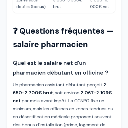
Zones sous-
3 000-3 500€
5 000-10
dotées (bonus)
brut
000€ net
❓ Questions fréquentes —
salaire pharmacien
Quel est le salaire net d'un
pharmacien débutant en officine ?
Un pharmacien assistant débutant perçoit
2
650-2 700€ brut
, soit environ
2 067-2 106€
net
par mois avant impôt. La CCNPO fixe un
minimum, mais les officines en zones tendues ou
en désertification médicale proposent souvent
des bonus d'installation (prime, logement de