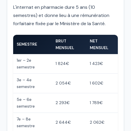
L'internat en pharmacie dure 5 ans (10
semestres) et donne lieu à une rémunération
forfaitaire fixée par le Ministère de la Santé.
BRUT
NET
SEMESTRE
MENSUEL
MENSUEL
1er – 2e
1 824€
1 423€
semestre
3e – 4e
2 054€
1 602€
semestre
5e – 6e
2 293€
1 789€
semestre
7e – 8e
2 644€
2 062€
semestre