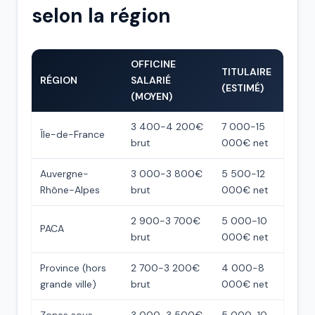
selon la région
OFFICINE
TITULAIRE
RÉGION
SALARIÉ
(ESTIMÉ)
(MOYEN)
3 400-4 200€
7 000-15
Île-de-France
brut
000€ net
Auvergne-
3 000-3 800€
5 500-12
Rhône-Alpes
brut
000€ net
2 900-3 700€
5 000-10
PACA
brut
000€ net
Province (hors
2 700-3 200€
4 000-8
grande ville)
brut
000€ net