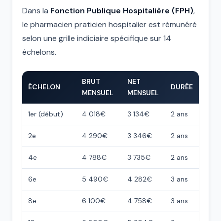
Dans la
Fonction Publique Hospitalière (FPH)
,
le pharmacien praticien hospitalier est rémunéré
selon une grille indiciaire spécifique sur 14
échelons.
BRUT
NET
ÉCHELON
DURÉE
MENSUEL
MENSUEL
1er (début)
4 018€
3 134€
2 ans
2e
4 290€
3 346€
2 ans
4e
4 788€
3 735€
2 ans
6e
5 490€
4 282€
3 ans
8e
6 100€
4 758€
3 ans