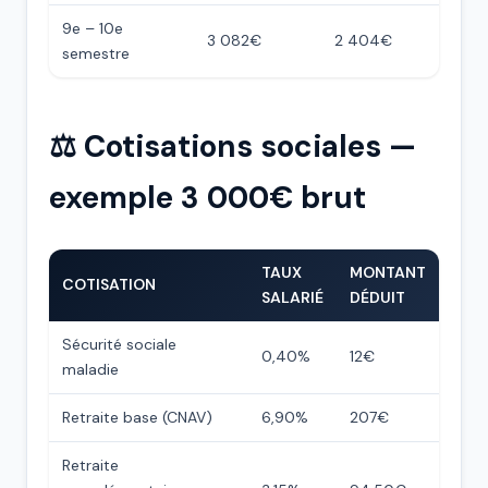
9e – 10e
3 082€
2 404€
semestre
⚖️ Cotisations sociales —
exemple 3 000€ brut
TAUX
MONTANT
COTISATION
SALARIÉ
DÉDUIT
Sécurité sociale
0,40%
12€
maladie
Retraite base (CNAV)
6,90%
207€
Retraite