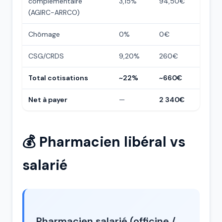
complémentaire
3,15%
94,50€
(AGIRC-ARRCO)
Chômage
0%
0€
CSG/CRDS
9,20%
260€
Total cotisations
~22%
~660€
Net à payer
—
2 340€
💰 Pharmacien libéral vs
salarié
Pharmacien salarié (officine /