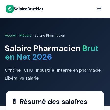
€
SalaireBrutNet
Accueil
›
Métiers
›
Salaire Pharmacien
Salaire Pharmacien
Brut
en Net 2026
Officine · CHU · Industrie · Interne en pharmacie ·
Libéral vs salarié
💊 Résumé des salaires