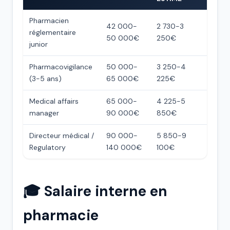
Pharmacien
42 000-
2 730-3
réglementaire
50 000€
250€
junior
Pharmacovigilance
50 000-
3 250-4
(3-5 ans)
65 000€
225€
Medical affairs
65 000-
4 225-5
manager
90 000€
850€
Directeur médical /
90 000-
5 850-9
Regulatory
140 000€
100€
🎓 Salaire interne en
pharmacie