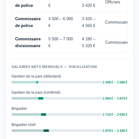
Officiers
de police
€
3 420 €
Commissaire
4 500 – 6 000
3 420 –
Commissaires
de police
€
4 560 €
Commissaire
5 500 – 7 000
4 180 –
Commissaires
divisionnaire
€
5 320 €
SALAIRES NETS MENSUELS — VISUALISATION
Gardien de la paix (débutant)
1 445 € – 1 560 €
Gardien de la paix (confirmé)
1 560 € – 1 870 €
Brigadier
1 715 € – 2 030 €
Brigadier-chef
1 870 € – 2 185 €