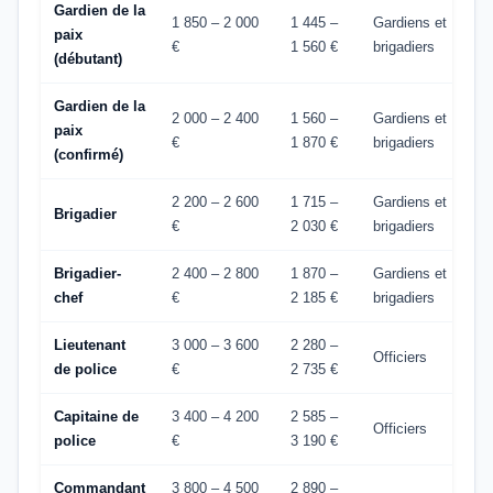
Gardien de la
1 850 – 2 000
1 445 –
Gardiens et
paix
€
1 560 €
brigadiers
(débutant)
Gardien de la
2 000 – 2 400
1 560 –
Gardiens et
paix
€
1 870 €
brigadiers
(confirmé)
2 200 – 2 600
1 715 –
Gardiens et
Brigadier
€
2 030 €
brigadiers
Brigadier-
2 400 – 2 800
1 870 –
Gardiens et
chef
€
2 185 €
brigadiers
Lieutenant
3 000 – 3 600
2 280 –
Officiers
de police
€
2 735 €
Capitaine de
3 400 – 4 200
2 585 –
Officiers
police
€
3 190 €
Commandant
3 800 – 4 500
2 890 –