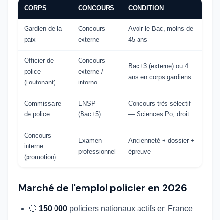
CORPS
CONCOURS
CONDITION
Gardien de la
Concours
Avoir le Bac, moins de
paix
externe
45 ans
Officier de
Concours
Bac+3 (externe) ou 4
police
externe /
ans en corps gardiens
(lieutenant)
interne
Commissaire
ENSP
Concours très sélectif
de police
(Bac+5)
— Sciences Po, droit
Concours
Examen
Ancienneté + dossier +
interne
professionnel
épreuve
(promotion)
Marché de l'emploi policier en 2026
🔵
150 000
policiers nationaux actifs en France