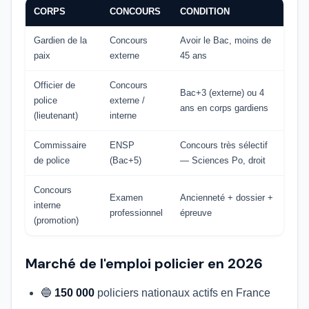
CORPS
CONCOURS
CONDITION
Gardien de la
Concours
Avoir le Bac, moins de
paix
externe
45 ans
Officier de
Concours
Bac+3 (externe) ou 4
police
externe /
ans en corps gardiens
(lieutenant)
interne
Commissaire
ENSP
Concours très sélectif
de police
(Bac+5)
— Sciences Po, droit
Concours
Examen
Ancienneté + dossier +
interne
professionnel
épreuve
(promotion)
Marché de l'emploi policier en 2026
🔵
150 000
policiers nationaux actifs en France