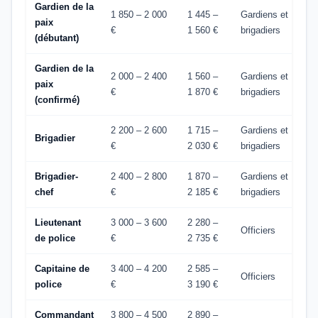
Gardien de la
1 850 – 2 000
1 445 –
Gardiens et
paix
€
1 560 €
brigadiers
(débutant)
Gardien de la
2 000 – 2 400
1 560 –
Gardiens et
paix
€
1 870 €
brigadiers
(confirmé)
2 200 – 2 600
1 715 –
Gardiens et
Brigadier
€
2 030 €
brigadiers
Brigadier-
2 400 – 2 800
1 870 –
Gardiens et
chef
€
2 185 €
brigadiers
Lieutenant
3 000 – 3 600
2 280 –
Officiers
de police
€
2 735 €
Capitaine de
3 400 – 4 200
2 585 –
Officiers
police
€
3 190 €
Commandant
3 800 – 4 500
2 890 –