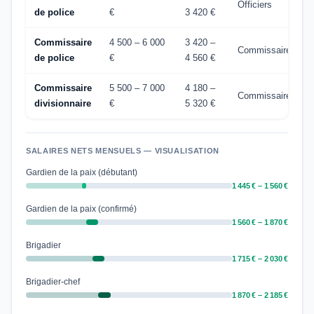
Officiers
de police
€
3 420 €
Commissaire
4 500 – 6 000
3 420 –
Commissaires
de police
€
4 560 €
Commissaire
5 500 – 7 000
4 180 –
Commissaires
divisionnaire
€
5 320 €
SALAIRES NETS MENSUELS — VISUALISATION
Gardien de la paix (débutant)
1 445 € – 1 560 €
Gardien de la paix (confirmé)
1 560 € – 1 870 €
Brigadier
1 715 € – 2 030 €
Brigadier-chef
1 870 € – 2 185 €