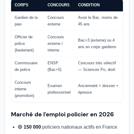
CORPS
CONCOURS
CONDITION
Gardien de la
Concours
Avoir le Bac, moins de
paix
externe
45 ans
Officier de
Concours
Bac+3 (externe) ou 4
police
externe /
ans en corps gardiens
(lieutenant)
interne
Commissaire
ENSP
Concours très sélectif
de police
(Bac+5)
— Sciences Po, droit
Concours
Examen
Ancienneté + dossier +
interne
professionnel
épreuve
(promotion)
Marché de l'emploi policier en 2026
🔵
150 000
policiers nationaux actifs en France