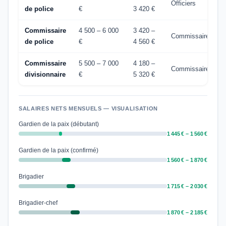
Officiers
de police
€
3 420 €
Commissaire
4 500 – 6 000
3 420 –
Commissaires
de police
€
4 560 €
Commissaire
5 500 – 7 000
4 180 –
Commissaires
divisionnaire
€
5 320 €
SALAIRES NETS MENSUELS — VISUALISATION
Gardien de la paix (débutant)
1 445 € – 1 560 €
Gardien de la paix (confirmé)
1 560 € – 1 870 €
Brigadier
1 715 € – 2 030 €
Brigadier-chef
1 870 € – 2 185 €