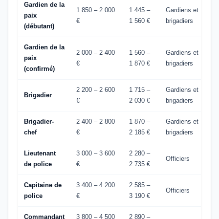
Gardien de la
1 850 – 2 000
1 445 –
Gardiens et
paix
€
1 560 €
brigadiers
(débutant)
Gardien de la
2 000 – 2 400
1 560 –
Gardiens et
paix
€
1 870 €
brigadiers
(confirmé)
2 200 – 2 600
1 715 –
Gardiens et
Brigadier
€
2 030 €
brigadiers
Brigadier-
2 400 – 2 800
1 870 –
Gardiens et
chef
€
2 185 €
brigadiers
Lieutenant
3 000 – 3 600
2 280 –
Officiers
de police
€
2 735 €
Capitaine de
3 400 – 4 200
2 585 –
Officiers
police
€
3 190 €
Commandant
3 800 – 4 500
2 890 –