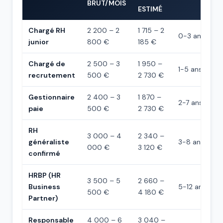
BRUT/MOIS
ESTIMÉ
Chargé RH
2 200 – 2
1 715 – 2
0-3 ans
junior
800 €
185 €
Chargé de
2 500 – 3
1 950 –
1-5 ans
recrutement
500 €
2 730 €
Gestionnaire
2 400 – 3
1 870 –
2-7 ans
paie
500 €
2 730 €
RH
3 000 – 4
2 340 –
généraliste
3-8 ans
000 €
3 120 €
confirmé
HRBP (HR
3 500 – 5
2 660 –
Business
5-12 ans
500 €
4 180 €
Partner)
Responsable
4 000 – 6
3 040 –