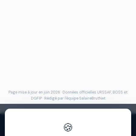
Page mise à jour en juin 2026 · Données officielles
URSSAF
, BOSS et
DGFIP · Rédigé par l'
équipe SalaireBrutNet
🍪
Politique de confidentialité
·
Mentions légales
·
À propos
·
Contact
·
FAQ
·
Aide
·
Blog
·