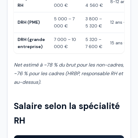
8-12 ans
RH
000 €
4 560 €
5 000 – 7
3 800 –
DRH (PME)
12 ans +
000 €
5 320 €
DRH (grande
7 000 – 10
5 320 –
15 ans +
entreprise)
000 €
7 600 €
Net estimé à ~78 % du brut pour les non-cadres,
~76 % pour les cadres (HRBP, responsable RH et
au-dessus).
Salaire selon la spécialité
RH