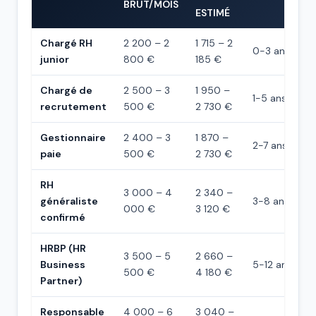
BRUT/MOIS
ESTIMÉ
Chargé RH
2 200 – 2
1 715 – 2
0-3 ans
junior
800 €
185 €
Chargé de
2 500 – 3
1 950 –
1-5 ans
recrutement
500 €
2 730 €
Gestionnaire
2 400 – 3
1 870 –
2-7 ans
paie
500 €
2 730 €
RH
3 000 – 4
2 340 –
généraliste
3-8 ans
000 €
3 120 €
confirmé
HRBP (HR
3 500 – 5
2 660 –
Business
5-12 ans
500 €
4 180 €
Partner)
Responsable
4 000 – 6
3 040 –