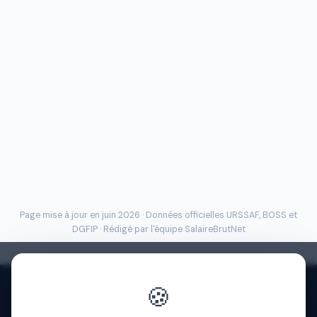
Page mise à jour en juin 2026 · Données officielles
URSSAF
, BOSS et
DGFIP · Rédigé par l'
équipe SalaireBrutNet
🍪
Politique de confidentialité
·
Mentions légales
·
À propos
·
Contact
·
FAQ
·
Aide
·
Blog
·