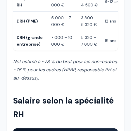
8-12 ans
RH
000 €
4 560 €
5 000 – 7
3 800 –
DRH (PME)
12 ans +
000 €
5 320 €
DRH (grande
7 000 – 10
5 320 –
15 ans +
entreprise)
000 €
7 600 €
Net estimé à ~78 % du brut pour les non-cadres,
~76 % pour les cadres (HRBP, responsable RH et
au-dessus).
Salaire selon la spécialité
RH