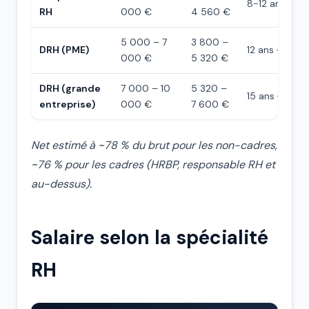
8-12 ans
RH
000 €
4 560 €
5 000 – 7
3 800 –
DRH (PME)
12 ans +
000 €
5 320 €
DRH (grande
7 000 – 10
5 320 –
15 ans +
entreprise)
000 €
7 600 €
Net estimé à ~78 % du brut pour les non-cadres,
~76 % pour les cadres (HRBP, responsable RH et
au-dessus).
Salaire selon la spécialité
RH