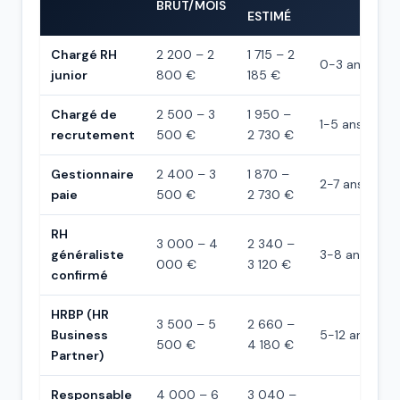
BRUT/MOIS
ESTIMÉ
Chargé RH
2 200 – 2
1 715 – 2
0-3 ans
junior
800 €
185 €
Chargé de
2 500 – 3
1 950 –
1-5 ans
recrutement
500 €
2 730 €
Gestionnaire
2 400 – 3
1 870 –
2-7 ans
paie
500 €
2 730 €
RH
3 000 – 4
2 340 –
généraliste
3-8 ans
000 €
3 120 €
confirmé
HRBP (HR
3 500 – 5
2 660 –
Business
5-12 ans
500 €
4 180 €
Partner)
Responsable
4 000 – 6
3 040 –