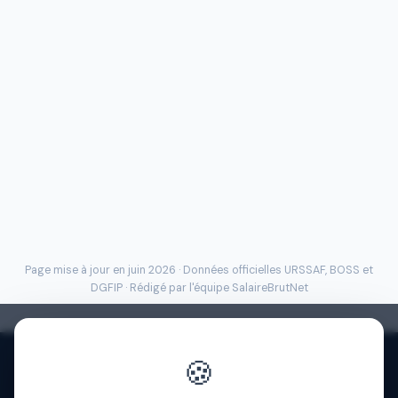
Page mise à jour en juin 2026 · Données officielles
URSSAF
, BOSS et
DGFIP · Rédigé par l'
équipe SalaireBrutNet
🍪
Politique de confidentialité
·
Mentions légales
·
À propos
·
Contact
·
FAQ
·
Aide
·
Blog
·