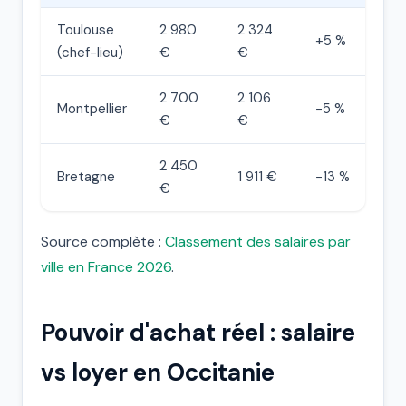
Toulouse
2 980
2 324
+5 %
(chef-lieu)
€
€
2 700
2 106
Montpellier
−5 %
€
€
2 450
Bretagne
1 911 €
−13 %
€
Source complète :
Classement des salaires par
ville en France 2026
.
Pouvoir d'achat réel : salaire
vs loyer en Occitanie