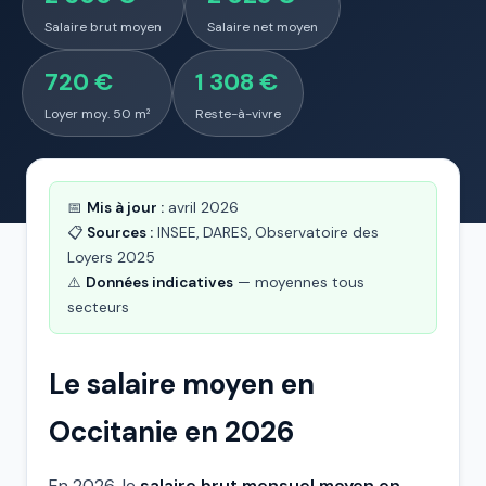
Salaire brut moyen
Salaire net moyen
720 €
1 308 €
Loyer moy. 50 m²
Reste-à-vivre
📅
Mis à jour :
avril 2026
📋
Sources :
INSEE, DARES, Observatoire des
Loyers 2025
⚠️
Données indicatives
— moyennes tous
secteurs
Le salaire moyen en
Occitanie en 2026
En 2026, le
salaire brut mensuel moyen en