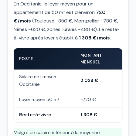
En Occitanie, le loyer moyen pour un
appartement de 50 m² est d'environ
720
€/mois
(Toulouse ~850 €, Montpellier ~780 €,
Nîmes ~620 €, zones rurales ~480 €). Le reste-
à-vivre après loyer s'établit à
1 308 €/mois
.
MONTANT
POSTE
MENSUEL
Salaire net moyen
2 028 €
Occitanie
Loyer moyen 50 m²
−720 €
Reste-à-vivre
1 308 €
Malgré un salaire inférieur à la moyenne