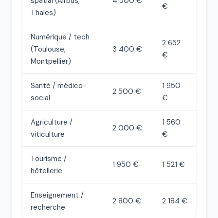
spatial (Airbus,
4 500 €
€
Thales)
Numérique / tech
2 652
(Toulouse,
3 400 €
€
Montpellier)
Santé / médico-
1 950
2 500 €
social
€
Agriculture /
1 560
2 000 €
viticulture
€
Tourisme /
1 950 €
1 521 €
hôtellerie
Enseignement /
2 800 €
2 184 €
recherche