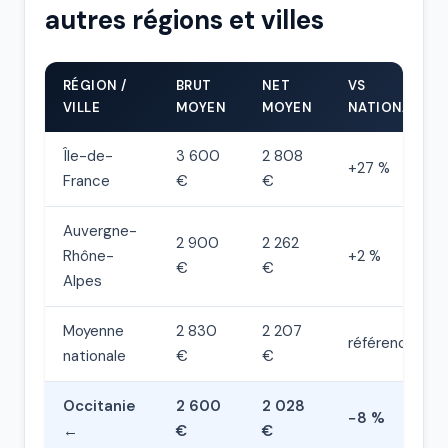
autres régions et villes
RÉGION /
BRUT
NET
VS
VILLE
MOYEN
MOYEN
NATIONALE
Île-de-
3 600
2 808
+27 %
France
€
€
Auvergne-
2 900
2 262
Rhône-
+2 %
€
€
Alpes
Moyenne
2 830
2 207
référence
nationale
€
€
Occitanie
2 600
2 028
−8 %
←
€
€