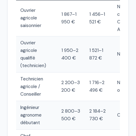
Non-
Ouvrier
1 867–1
1 456–1
cadre,
agricole
950 €
521 €
CCN
saisonnier
Agricult
Ouvrier
agricole
1 950–2
1 521–1
Non-cad
qualifié
400 €
872 €
(technicien)
Technicien
2 200–3
1 716–2
Non-cad
agricole /
200 €
496 €
ou cadre
Conseiller
Ingénieur
2 800–3
2 184–2
agronome
Cadre
500 €
730 €
débutant
Chef