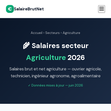
€
SalaireBrutNet
Accueil
›
Secteurs
› Agriculture
🌾 Salaires secteur
Agriculture
2026
Salaires brut et net agriculture — ouvrier agricole,
technicien, ingénieur agronome, agroalimentaire
✓ Données mises à jour — juin 2026