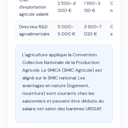
2 500–4
1 950–3
Cadre o
d'exploitation
000 €
120 €
non-cad
agricole salarié
Directeur R&D
5 000–
3 900–7
Cadre
agroalimentaire
9 000 €
020 €
supérieu
L'agriculture applique la Convention
Collective Nationale de la Production
Agricole. Le SMICA (SMIC Agricole) est
aligné sur le SMIC national. Les
avantages en nature (logement,
nourriture) sont courants chez les
saisonniers et peuvent être déduits du
salaire net selon des barèmes URSSAF.