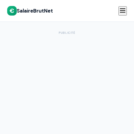
€
SalaireBrutNet
PUBLICITÉ