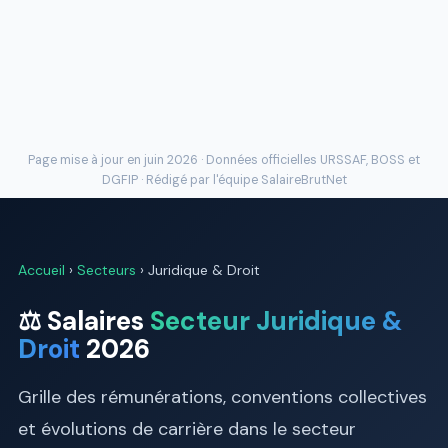
Page mise à jour en juin 2026 · Données officielles
URSSAF
, BOSS et
DGFIP · Rédigé par l'
équipe SalaireBrutNet
Accueil
›
Secteurs
› Juridique & Droit
⚖️ Salaires
Secteur Juridique &
Droit
2026
Grille des rémunérations, conventions collectives
et évolutions de carrière dans le secteur