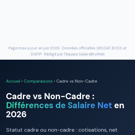
Page mise à jour en juin 2026 · Données officielles
URSSAF
, BOSS et
DGFIP · Rédigé par l'
équipe SalaireBrutNet
Accueil
›
Comparaisons
› Cadre vs Non-Cadre
Cadre vs Non-Cadre :
Différences de Salaire Net
en
2026
Statut cadre ou non-cadre : cotisations, net