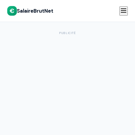
€
SalaireBrutNet
PUBLICITÉ