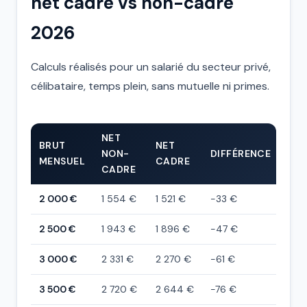
net cadre vs non-cadre
2026
Calculs réalisés pour un salarié du secteur privé,
célibataire, temps plein, sans mutuelle ni primes.
NET
BRUT
NET
CO
NON-
DIFFÉRENCE
MENSUEL
CADRE
EM
CADRE
2 000 €
1 554 €
1 521 €
-33 €
~2 
2 500 €
1 943 €
1 896 €
-47 €
~3 1
3 000 €
2 331 €
2 270 €
-61 €
~3 
3 500 €
2 720 €
2 644 €
-76 €
~4 