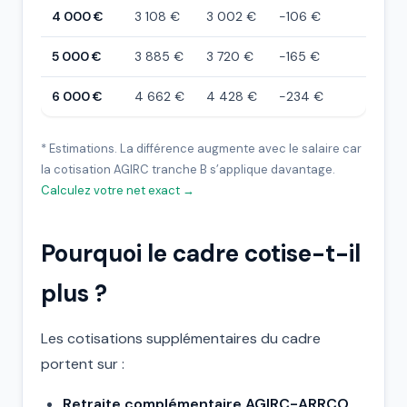
4 000 €
3 108 €
3 002 €
-106 €
~5 
5 000 €
3 885 €
3 720 €
-165 €
~6 
6 000 €
4 662 €
4 428 €
-234 €
~7 
* Estimations. La différence augmente avec le salaire car
la cotisation AGIRC tranche B s’applique davantage.
Calculez votre net exact →
Pourquoi le cadre cotise-t-il
plus ?
Les cotisations supplémentaires du cadre
portent sur :
Retraite complémentaire AGIRC-ARRCO