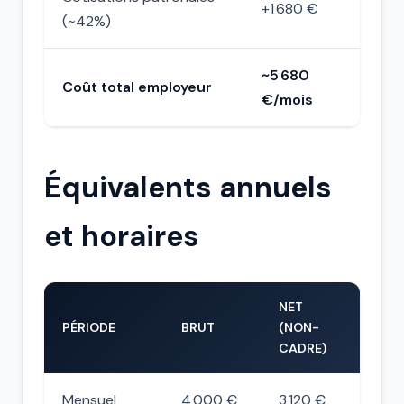
+1 680 €
(~42%)
~5 680
Coût total employeur
€/mois
Équivalents annuels
et horaires
NET
PÉRIODE
BRUT
(NON-
CADRE)
Mensuel
4 000 €
3 120 €