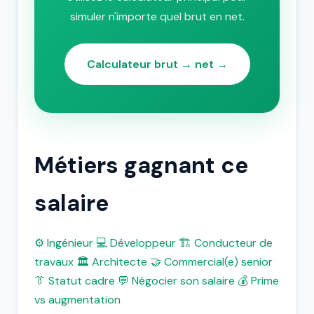
simuler n'importe quel brut en net.
Calculateur brut → net →
Métiers gagnant ce
salaire
⚙️ Ingénieur
💻 Développeur
🏗️ Conducteur de
travaux
🏛️ Architecte
🤝 Commercial(e) senior
👔 Statut cadre
💬 Négocier son salaire
💰 Prime
vs augmentation