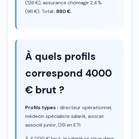
(126 €), assurance chômage 2,4 %
(96 €). Total :
880 €
.
À quels profils
correspond 4000
€ brut ?
Profils types :
directeur opérationnel,
médecin spécialiste salarié, avocat
associé junior, DSI en ETI.
À 4 000 € brut, le salarié se situe dans