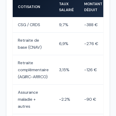
TAUX
MONTANT
COTISATION
SALARIÉ
DÉDUIT
CSG / CRDS
9,7%
−388 €
Retraite de
6,9%
−276 €
base (CNAV)
Retraite
complémentaire
3,15%
−126 €
(AGIRC-ARRCO)
Assurance
maladie +
~2.2%
−90 €
autres