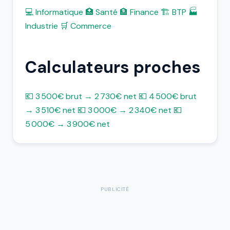
💻 Informatique
🏥 Santé
🏦 Finance
🏗️ BTP
🏭
Industrie
🛒 Commerce
Calculateurs proches
💶 3 500€ brut → 2 730€ net
💶 4 500€ brut
→ 3 510€ net
💶 3 000€ → 2 340€ net
💶
5 000€ → 3 900€ net
PUBLICITÉ