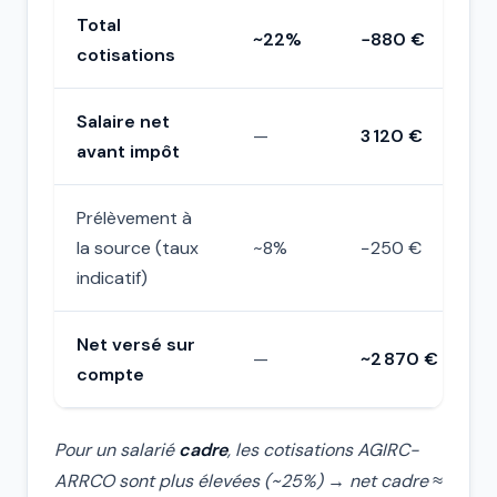
Total
~22%
−880 €
cotisations
Salaire net
—
3 120 €
avant impôt
Prélèvement à
la source (taux
~8%
−250 €
indicatif)
Net versé sur
—
~2 870 €
compte
Pour un salarié
cadre
, les cotisations AGIRC-
ARRCO sont plus élevées (~25%) → net cadre ≈