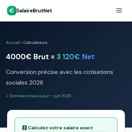
€
SalaireBrutNet
Accueil
›
Calculateurs
4000€ Brut =
3 120€ Net
Conversion précise avec les cotisations
sociales 2026
✓ Données mises à jour — juin 2026
🧮 Calculez votre salaire exact