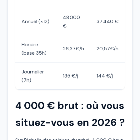
48 000
Annuel (×12)
37 440 €
€
Horaire
26,37€/h
20,57€/h
(base 35h)
Journalier
185 €/j
144 €/j
(7h)
4 000 € brut : où vous
situez-vous en 2026 ?