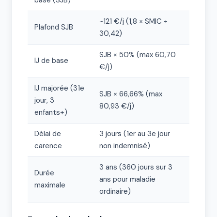
base (SJB)
~121 €/j (1,8 × SMIC ÷
Plafond SJB
30,42)
SJB × 50% (max 60,70
IJ de base
€/j)
IJ majorée (31e
SJB × 66,66% (max
jour, 3
80,93 €/j)
enfants+)
Délai de
3 jours (1er au 3e jour
carence
non indemnisé)
3 ans (360 jours sur 3
Durée
ans pour maladie
maximale
ordinaire)