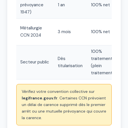
prévoyance
1 an
100% net
90
1947)
45
Métallurgie
3 mois
100% net
se
CCN 2024
an
100%
Dès
traitement
3 
Secteur public
titularisation
(plein
pu
traitement)
Vérifiez votre convention collective sur
legifrance.gouv.fr
. Certaines CCN prévoient
un délai de carence supprimé dès le premier
arrêt ou une mutuelle prévoyance qui couvre
la carence.