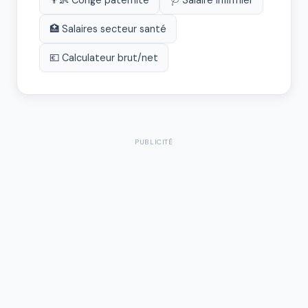
👨‍👶 Congé paternité
🩺 Salaire infirmier
🏥 Salaires secteur santé
💶 Calculateur brut/net
PUBLICITÉ