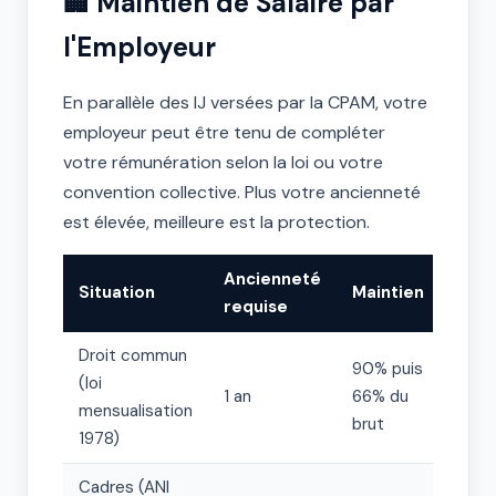
🏢 Maintien de Salaire par
l'Employeur
En parallèle des IJ versées par la CPAM, votre
employeur peut être tenu de compléter
votre rémunération selon la loi ou votre
convention collective. Plus votre ancienneté
est élevée, meilleure est la protection.
Ancienneté
Situation
Maintien
Du
requise
Droit commun
90% puis
(loi
1 an
66% du
30
mensualisation
brut
1978)
Cadres (ANI