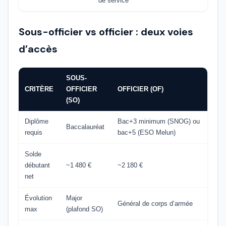
de service
Sous-officier vs officier : deux voies
d’accès
SOUS-
CRITÈRE
OFFICIER
OFFICIER (OF)
(SO)
Diplôme
Bac+3 minimum (SNOG) ou
Baccalauréat
requis
bac+5 (ESO Melun)
Solde
débutant
~1 480 €
~2 180 €
net
Évolution
Major
Général de corps d’armée
max
(plafond SO)