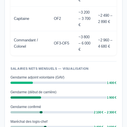
€
~3 200
~2 490 –
Capitaine
OF2
– 3 700
2 890 €
€
~3 800
Commandant /
~2 960 –
OF3-OF5
– 6 000
Colonel
4 680 €
€
SALAIRES NETS MENSUELS — VISUALISATION
Gendarme adjoint volontaire (GAV)
1 400 €
Gendarme (début de carrière)
1 900 €
Gendarme confirmé
2 100 € – 2 300 €
Maréchal des logis-chef