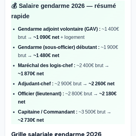
💰 Salaire gendarme 2026 — résumé
rapide
Gendarme adjoint volontaire (GAV) :
~1 400€
brut →
~1 090€ net
+ logement
Gendarme (sous-officier) débutant :
~1 900€
brut →
~1 480€ net
Maréchal des logis-chef :
~2 400€ brut →
~1 870€ net
Adjudant-chef :
~2 900€ brut →
~2 260€ net
Officier (lieutenant) :
~2 800€ brut →
~2 180€
net
Capitaine / Commandant :
~3 500€ brut →
~2 730€ net
Grille salariale gendarme 2026