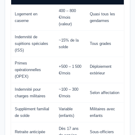
400 – 800
Logement en
Quasi tous les
€/mois
caserne
gendarmes
(valeur)
Indemnité de
~15% de la
sujétions spéciales
Tous grades
solde
(ISS)
Primes
+500 – 1 500
Déploiement
opérationnelles
€/mois
extérieur
(OPEX)
Indemnité pour
~100 – 300
Selon affectation
charges militaires
€/mois
Supplément familial
Variable
Militaires avec
de solde
(enfants)
enfants
Dès 17 ans
Retraite anticipée
Sous-officiers