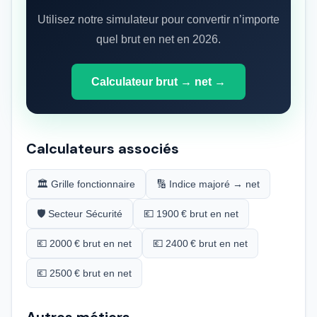
Utilisez notre simulateur pour convertir n’importe
quel brut en net en 2026.
Calculateur brut → net →
Calculateurs associés
🏛️ Grille fonctionnaire
🔢 Indice majoré → net
🛡️ Secteur Sécurité
💶 1900 € brut en net
💶 2000 € brut en net
💶 2400 € brut en net
💶 2500 € brut en net