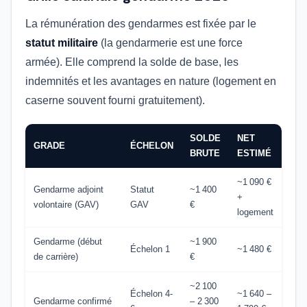
La rémunération des gendarmes est fixée par le
statut militaire
(la gendarmerie est une force
armée). Elle comprend la solde de base, les
indemnités et les avantages en nature (logement en
caserne souvent fourni gratuitement).
SOLDE
NET
GRADE
ÉCHELON
BRUTE
ESTIMÉ
~1 090 €
Gendarme adjoint
Statut
~1 400
+
volontaire (GAV)
GAV
€
logement
Gendarme (début
~1 900
Échelon 1
~1 480 €
de carrière)
€
~2 100
Échelon 4-
~1 640 –
Gendarme confirmé
– 2 300