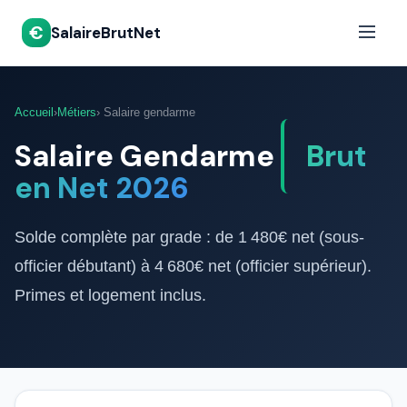
€
SalaireBrutNet
Accueil
›
Métiers
› Salaire gendarme
Salaire Gendarme
Brut
en Net 2026
Solde complète par grade : de 1 480€ net (sous-
officier débutant) à 4 680€ net (officier supérieur).
Primes et logement inclus.