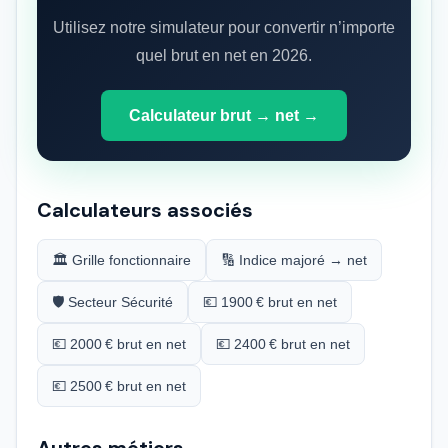
Utilisez notre simulateur pour convertir n’importe
quel brut en net en 2026.
Calculateur brut → net →
Calculateurs associés
🏛️ Grille fonctionnaire
🔢 Indice majoré → net
🛡️ Secteur Sécurité
💶 1900 € brut en net
💶 2000 € brut en net
💶 2400 € brut en net
💶 2500 € brut en net