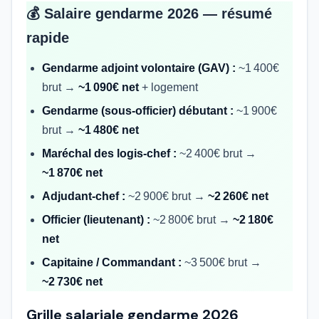
💰 Salaire gendarme 2026 — résumé
rapide
Gendarme adjoint volontaire (GAV) :
~1 400€
brut →
~1 090€ net
+ logement
Gendarme (sous-officier) débutant :
~1 900€
brut →
~1 480€ net
Maréchal des logis-chef :
~2 400€ brut →
~1 870€ net
Adjudant-chef :
~2 900€ brut →
~2 260€ net
Officier (lieutenant) :
~2 800€ brut →
~2 180€
net
Capitaine / Commandant :
~3 500€ brut →
~2 730€ net
Grille salariale gendarme 2026