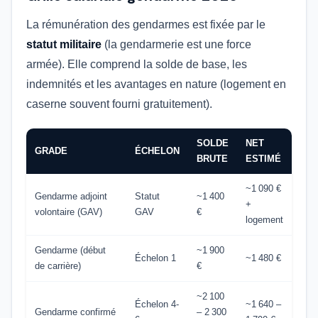
La rémunération des gendarmes est fixée par le
statut militaire
(la gendarmerie est une force
armée). Elle comprend la solde de base, les
indemnités et les avantages en nature (logement en
caserne souvent fourni gratuitement).
SOLDE
NET
GRADE
ÉCHELON
BRUTE
ESTIMÉ
~1 090 €
Gendarme adjoint
Statut
~1 400
+
volontaire (GAV)
GAV
€
logement
Gendarme (début
~1 900
Échelon 1
~1 480 €
de carrière)
€
~2 100
Échelon 4-
~1 640 –
Gendarme confirmé
– 2 300