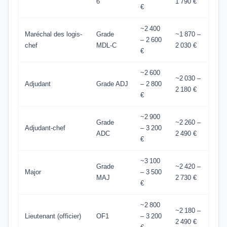
6
1 790 €
€
~2 400
Maréchal des logis-
Grade
~1 870 –
– 2 600
chef
MDL-C
2 030 €
€
~2 600
~2 030 –
Adjudant
Grade ADJ
– 2 800
2 180 €
€
~2 900
Grade
~2 260 –
Adjudant-chef
– 3 200
ADC
2 490 €
€
~3 100
Grade
~2 420 –
Major
– 3 500
MAJ
2 730 €
€
~2 800
~2 180 –
Lieutenant (officier)
OF1
– 3 200
2 490 €