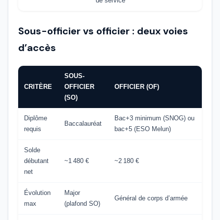
de service
Sous-officier vs officier : deux voies
d’accès
SOUS-
CRITÈRE
OFFICIER
OFFICIER (OF)
(SO)
Diplôme
Bac+3 minimum (SNOG) ou
Baccalauréat
requis
bac+5 (ESO Melun)
Solde
débutant
~1 480 €
~2 180 €
net
Évolution
Major
Général de corps d’armée
max
(plafond SO)