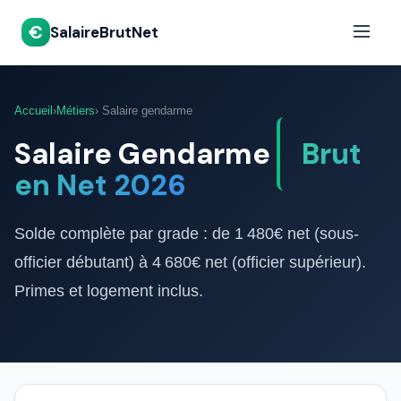
€
SalaireBrutNet
Accueil
›
Métiers
› Salaire gendarme
Salaire Gendarme
Brut
en Net 2026
Solde complète par grade : de 1 480€ net (sous-
officier débutant) à 4 680€ net (officier supérieur).
Primes et logement inclus.