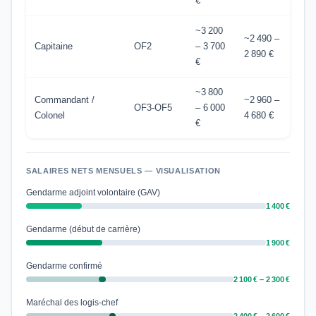
€
~3 200
~2 490 –
Capitaine
OF2
– 3 700
2 890 €
€
~3 800
Commandant /
~2 960 –
OF3-OF5
– 6 000
Colonel
4 680 €
€
SALAIRES NETS MENSUELS — VISUALISATION
Gendarme adjoint volontaire (GAV)
1 400 €
Gendarme (début de carrière)
1 900 €
Gendarme confirmé
2 100 € – 2 300 €
Maréchal des logis-chef