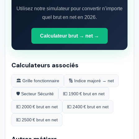
Utilisez notre simulateur pour convertir n’importe
quel brut en net en 2026.
Calculateur brut → net →
Calculateurs associés
🏛️ Grille fonctionnaire
🔢 Indice majoré → net
🛡️ Secteur Sécurité
💶 1900 € brut en net
💶 2000 € brut en net
💶 2400 € brut en net
💶 2500 € brut en net