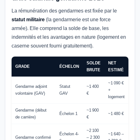
La rémunération des gendarmes est fixée par le
statut militaire
(la gendarmerie est une force
armée). Elle comprend la solde de base, les
indemnités et les avantages en nature (logement en
caserne souvent fourni gratuitement).
SOLDE
NET
GRADE
ÉCHELON
BRUTE
ESTIMÉ
~1 090 €
Gendarme adjoint
Statut
~1 400
+
volontaire (GAV)
GAV
€
logement
Gendarme (début
~1 900
Échelon 1
~1 480 €
de carrière)
€
~2 100
Échelon 4-
~1 640 –
Gendarme confirmé
– 2 300