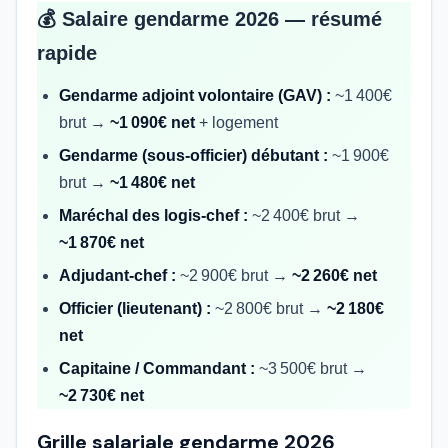
💰 Salaire gendarme 2026 — résumé
rapide
Gendarme adjoint volontaire (GAV) :
~1 400€
brut →
~1 090€ net
+ logement
Gendarme (sous-officier) débutant :
~1 900€
brut →
~1 480€ net
Maréchal des logis-chef :
~2 400€ brut →
~1 870€ net
Adjudant-chef :
~2 900€ brut →
~2 260€ net
Officier (lieutenant) :
~2 800€ brut →
~2 180€
net
Capitaine / Commandant :
~3 500€ brut →
~2 730€ net
Grille salariale gendarme 2026