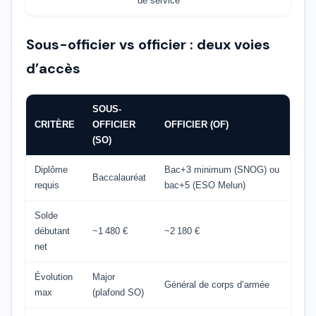
de service
Sous-officier vs officier : deux voies
d’accès
SOUS-
CRITÈRE
OFFICIER
OFFICIER (OF)
(SO)
Diplôme
Bac+3 minimum (SNOG) ou
Baccalauréat
requis
bac+5 (ESO Melun)
Solde
débutant
~1 480 €
~2 180 €
net
Évolution
Major
Général de corps d’armée
max
(plafond SO)