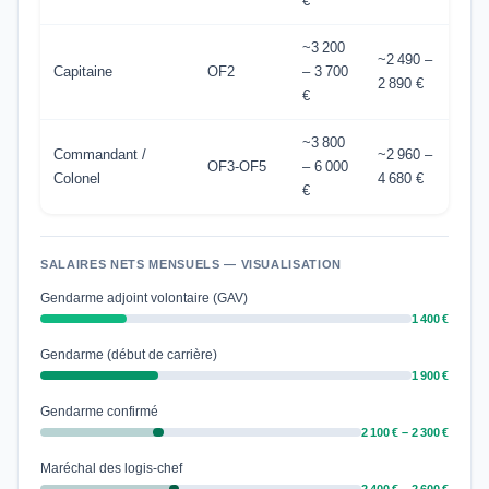
€
~3 200
~2 490 –
Capitaine
OF2
– 3 700
2 890 €
€
~3 800
Commandant /
~2 960 –
OF3-OF5
– 6 000
Colonel
4 680 €
€
SALAIRES NETS MENSUELS — VISUALISATION
Gendarme adjoint volontaire (GAV)
1 400 €
Gendarme (début de carrière)
1 900 €
Gendarme confirmé
2 100 € – 2 300 €
Maréchal des logis-chef