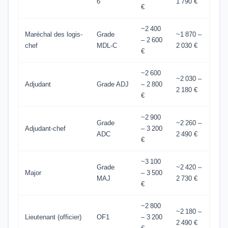
6
1 790 €
€
~2 400
Maréchal des logis-
Grade
~1 870 –
– 2 600
chef
MDL-C
2 030 €
€
~2 600
~2 030 –
Adjudant
Grade ADJ
– 2 800
2 180 €
€
~2 900
Grade
~2 260 –
Adjudant-chef
– 3 200
ADC
2 490 €
€
~3 100
Grade
~2 420 –
Major
– 3 500
MAJ
2 730 €
€
~2 800
~2 180 –
Lieutenant (officier)
OF1
– 3 200
2 490 €