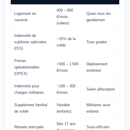
400 – 800
Logement en
Quasi tous les
€/mois
caserne
gendarmes
(valeur)
Indemnité de
~15% de la
sujétions spéciales
Tous grades
solde
(ISS)
Primes
+500 – 1 500
Déploiement
opérationnelles
€/mois
extérieur
(OPEX)
Indemnité pour
~100 – 300
Selon affectation
charges militaires
€/mois
Supplément familial
Variable
Militaires avec
de solde
(enfants)
enfants
Dès 17 ans
Retraite anticipée
Sous-officiers