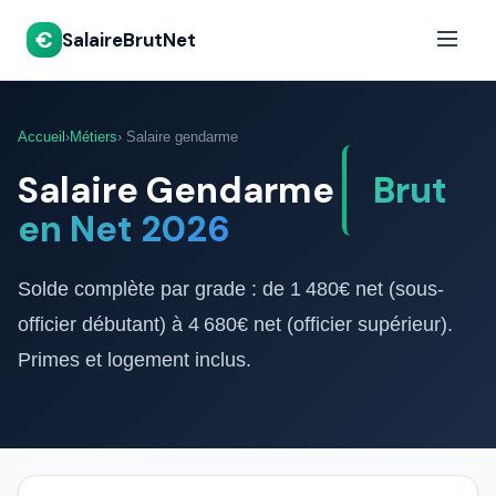
€
SalaireBrutNet
Accueil
›
Métiers
› Salaire gendarme
Salaire Gendarme
Brut
en Net 2026
Solde complète par grade : de 1 480€ net (sous-
officier débutant) à 4 680€ net (officier supérieur).
Primes et logement inclus.