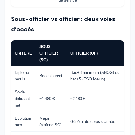
de service
Sous-officier vs officier : deux voies
d’accès
SOUS-
CRITÈRE
OFFICIER
OFFICIER (OF)
(SO)
Diplôme
Bac+3 minimum (SNOG) ou
Baccalauréat
requis
bac+5 (ESO Melun)
Solde
débutant
~1 480 €
~2 180 €
net
Évolution
Major
Général de corps d’armée
max
(plafond SO)