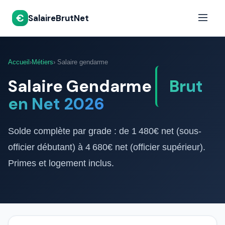
€
SalaireBrutNet
Accueil
›
Métiers
› Salaire gendarme
Salaire Gendarme
Brut
en Net 2026
Solde complète par grade : de 1 480€ net (sous-
officier débutant) à 4 680€ net (officier supérieur).
Primes et logement inclus.