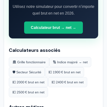
Utilisez notre simulateur pour convertir n’importe
quel brut en net en 2026.
Calculateur brut → net →
Calculateurs associés
🏛️ Grille fonctionnaire
🔢 Indice majoré → net
🛡️ Secteur Sécurité
💶 1900 € brut en net
💶 2000 € brut en net
💶 2400 € brut en net
💶 2500 € brut en net