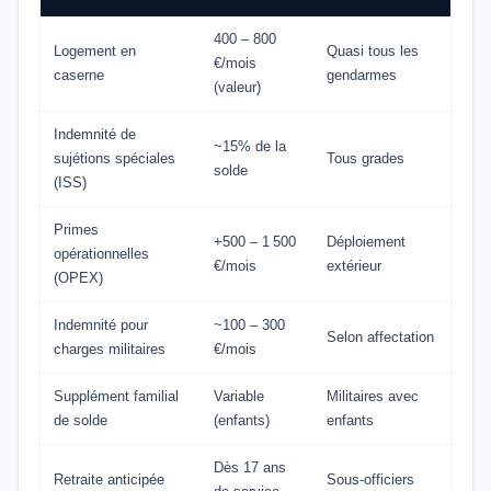
400 – 800
Logement en
Quasi tous les
€/mois
caserne
gendarmes
(valeur)
Indemnité de
~15% de la
sujétions spéciales
Tous grades
solde
(ISS)
Primes
+500 – 1 500
Déploiement
opérationnelles
€/mois
extérieur
(OPEX)
Indemnité pour
~100 – 300
Selon affectation
charges militaires
€/mois
Supplément familial
Variable
Militaires avec
de solde
(enfants)
enfants
Dès 17 ans
Retraite anticipée
Sous-officiers