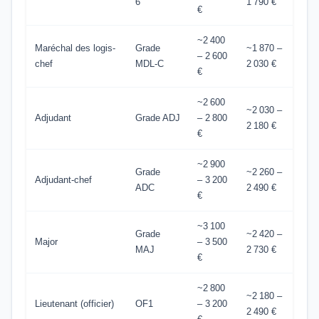
6
1 790 €
€
~2 400
Maréchal des logis-
Grade
~1 870 –
– 2 600
chef
MDL-C
2 030 €
€
~2 600
~2 030 –
Adjudant
Grade ADJ
– 2 800
2 180 €
€
~2 900
Grade
~2 260 –
Adjudant-chef
– 3 200
ADC
2 490 €
€
~3 100
Grade
~2 420 –
Major
– 3 500
MAJ
2 730 €
€
~2 800
~2 180 –
Lieutenant (officier)
OF1
– 3 200
2 490 €