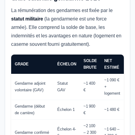
La rémunération des gendarmes est fixée par le
statut militaire
(la gendarmerie est une force
armée). Elle comprend la solde de base, les
indemnités et les avantages en nature (logement en
caserne souvent fourni gratuitement).
SOLDE
NET
GRADE
ÉCHELON
BRUTE
ESTIMÉ
~1 090 €
Gendarme adjoint
Statut
~1 400
+
volontaire (GAV)
GAV
€
logement
Gendarme (début
~1 900
Échelon 1
~1 480 €
de carrière)
€
~2 100
Échelon 4-
~1 640 –
Gendarme confirmé
– 2 300