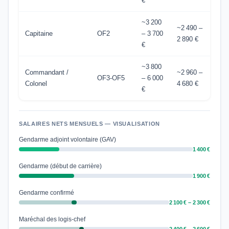
€
~3 200
~2 490 –
Capitaine
OF2
– 3 700
2 890 €
€
~3 800
Commandant /
~2 960 –
OF3-OF5
– 6 000
Colonel
4 680 €
€
SALAIRES NETS MENSUELS — VISUALISATION
Gendarme adjoint volontaire (GAV)
1 400 €
Gendarme (début de carrière)
1 900 €
Gendarme confirmé
2 100 € – 2 300 €
Maréchal des logis-chef