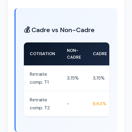
💰 Cadre vs Non-Cadre
NON-
COTISATION
CADRE
CADRE
Retraite
3,15%
3,15%
comp. T1
Retraite
-
8,64%
comp. T2