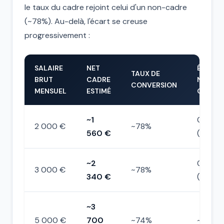
le taux du cadre rejoint celui d'un non-cadre
(~78%). Au-delà, l'écart se creuse
progressivement :
SALAIRE
NET
ÉCART 
TAUX DE
BRUT
CADRE
NON-
CONVERSION
MENSUEL
ESTIMÉ
CADRE
~1
0 €
2 000 €
~78%
560 €
(identi
~2
0 €
3 000 €
~78%
340 €
(identi
~3
5 000 €
700
~74%
~−160 