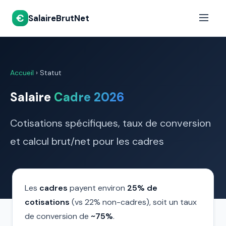
€
SalaireBrutNet
Accueil
›
Statut
Salaire
Cadre 2026
Cotisations spécifiques, taux de conversion
et calcul brut/net pour les cadres
Les
cadres
payent environ
25% de
cotisations
(vs 22% non-cadres), soit un taux
de conversion de
~75%
.