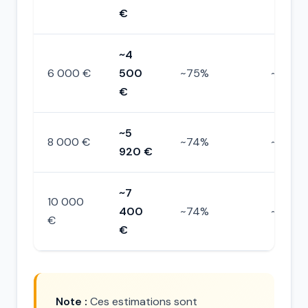
€
~4
6 000 €
500
~75%
~−180 
€
~5
8 000 €
~74%
~−280 
920 €
~7
10 000
400
~74%
~−400
€
€
Note :
Ces estimations sont