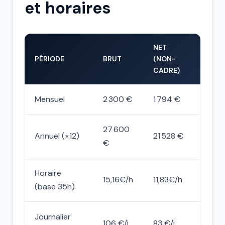
et horaires
NET
PÉRIODE
BRUT
(NON-
CADRE)
Mensuel
2 300 €
1 794 €
27 600
Annuel (×12)
21 528 €
€
Horaire
15,16€/h
11,83€/h
(base 35h)
Journalier
106 €/j
83 €/j