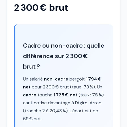
2 300 € brut
Cadre ou non-cadre : quelle
différence sur 2 300 €
brut ?
Un salarié
non-cadre
perçoit
1 794 €
net
pour 2 300 € brut (taux : 78 %). Un
cadre
touche
1 725 € net
(taux : 75 %),
car il cotise davantage à l'Agirc-Arrco
(tranche 2 à 20,43 %). L'écart est de
69 € net.