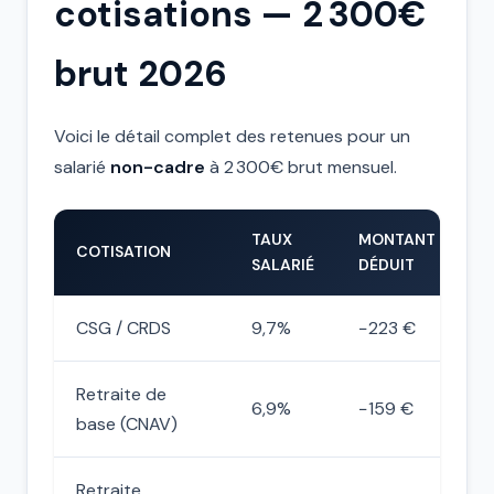
cotisations — 2 300€
brut 2026
Voici le détail complet des retenues pour un
salarié
non-cadre
à 2 300€ brut mensuel.
TAUX
MONTANT
COTISATION
SALARIÉ
DÉDUIT
CSG / CRDS
9,7%
−223 €
Retraite de
6,9%
−159 €
base (CNAV)
Retraite