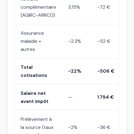
complémentaire
3,15%
−72 €
(AGIRC-ARRCO)
Assurance
maladie +
~2.3%
−52 €
autres
Total
~22%
−506 €
cotisations
Salaire net
—
1 794 €
avant impôt
Prélèvement à
la source (taux
~2%
−36 €