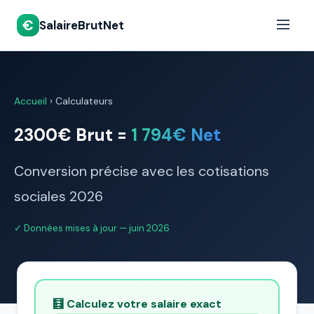
€
SalaireBrutNet
Accueil
›
Calculateurs
2300€ Brut =
1 794€ Net
Conversion précise avec les cotisations
sociales 2026
✓ Données mises à jour — juin 2026
🧮 Calculez votre salaire exact