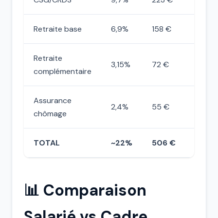
Retraite base
6,9%
158 €
Retraite
3,15%
72 €
complémentaire
Assurance
2,4%
55 €
chômage
TOTAL
~22%
506 €
📊 Comparaison
Salarié vs Cadre