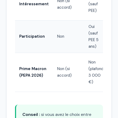
Non (si
Intéressement
(sauf
Non
accord)
PEE)
Oui
(sauf
Oui
Participation
Non
PEE 5
bén
ans)
Non
Prime Macron
Non (si
(plafond
No
(PEPA 2026)
accord)
3 000
€)
Conseil :
si vous avez le choix entre