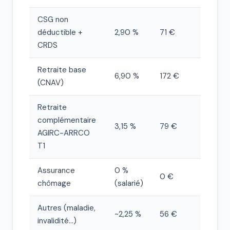
CSG non
déductible +
2,90 %
71 €
CRDS
Retraite base
6,90 %
172 €
(CNAV)
Retraite
complémentaire
3,15 %
79 €
AGIRC-ARRCO
T1
Assurance
0 %
0 €
chômage
(salarié)
Autres (maladie,
~2,25 %
56 €
invalidité…)