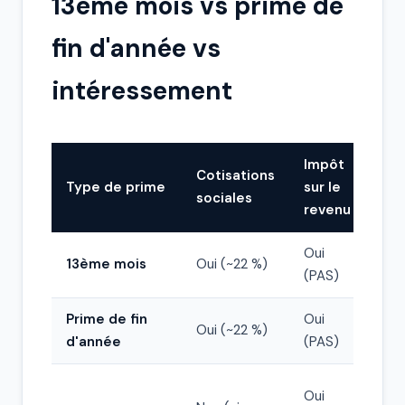
13ème mois vs prime de
fin d'année vs
intéressement
Impôt
Cotisations
Type de prime
sur le
Ob
sociales
revenu
Oui
Si
13ème mois
Oui (~22 %)
(PAS)
acc
Prime de fin
Oui
No
Oui (~22 %)
d'année
(PAS)
(di
Oui