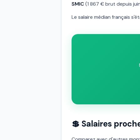
SMIC
(1 867 € brut depuis jui
Le salaire médian français s'é
💲 Salaires proch
Comparez avec d'autres mont