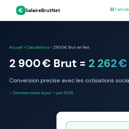
€
🧮 Calcula
SalaireBrutNet
Accueil
›
Calculateurs
›
2900€ Brut en Net
2 900 € Brut =
2 262 €
Conversion precise avec les cotisations soci
✓ Données mises à jour — juin 2026