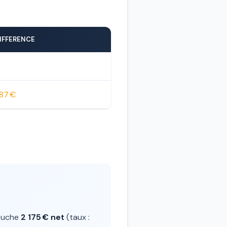
IFFERENCE
87 €
ouche
2 175 € net
(taux :