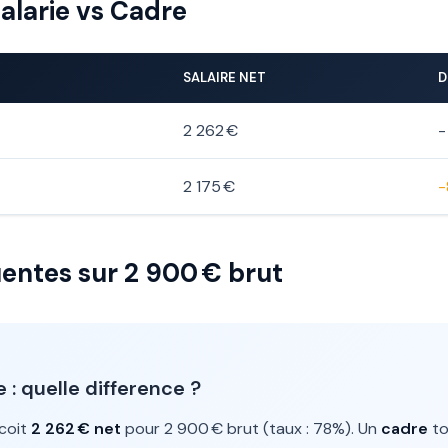
alarie vs Cadre
SALAIRE NET
D
2 262 €
-
2 175 €
-
entes sur 2 900 € brut
: quelle difference ?
coit
2 262 € net
pour 2 900 € brut (taux : 78%). Un
cadre
t