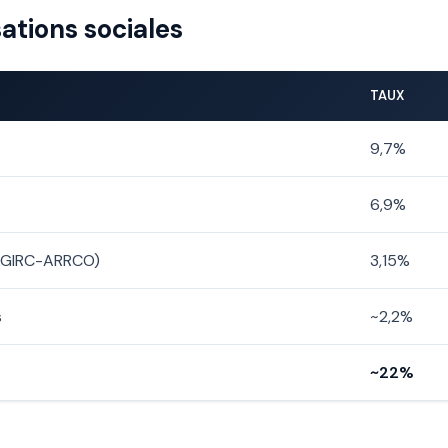
sations sociales
TAUX
9,7%
6,9%
(AGIRC-ARRCO)
3,15%
s
~2,2%
~22%