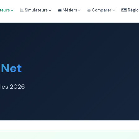
teurs
📊 Simulateurs
💼 Métiers
⚖️ Comparer
🗺️ Régi
 Net
ales 2026