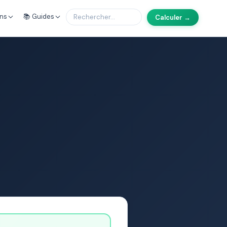
ons
📚 Guides
Calculer →