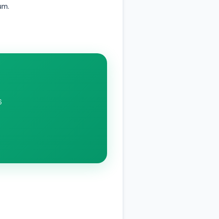
um.
6