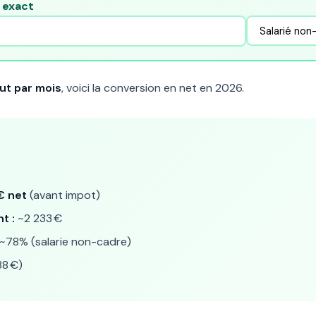
e exact
ut par mois
, voici la conversion en net en 2026.
€ net
(avant impot)
t :
~2 233 €
~78% (salarie non-cadre)
8 €)