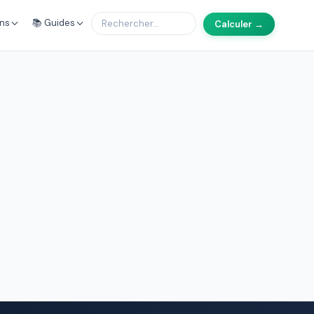
ons
📚 Guides
Calculer →