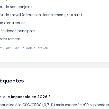
ou de son conjoint
t de travail (démission, licenciement, retraite)
se d'entreprise
résidence principale
endettement
fr
— art. L3323-2 Code du travail.
réquentes
st-elle imposable en 2026 ?
t soumise à la CSG/CRDS (9,7 %) mais exonérée d'IR si placée