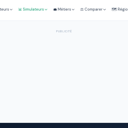
teurs
📊 Simulateurs
💼 Métiers
⚖️ Comparer
🗺️ Régi
PUBLICITÉ