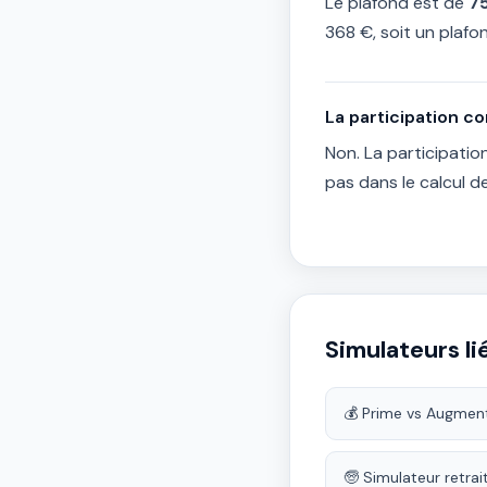
Le plafond est de
7
368 €, soit un plaf
La participation co
Non. La participatio
pas dans le calcul de
Simulateurs li
💰 Prime vs Augmen
🧓 Simulateur retrai