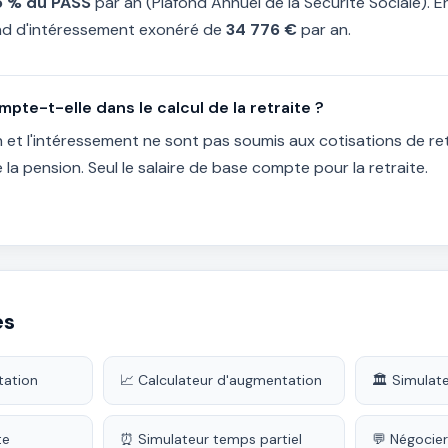
5 % du PASS
par an (Plafond Annuel de la Sécurité Sociale). 
ond d'intéressement exonéré de
34 776 €
par an.
mpte-t-elle dans le calcul de la retraite ?
n et l'intéressement ne sont pas soumis aux cotisations de ret
 la pension. Seul le salaire de base compte pour la retraite.
és
tation
📈 Calculateur d'augmentation
🏛️ Simula
te
⏰ Simulateur temps partiel
💬 Négocier