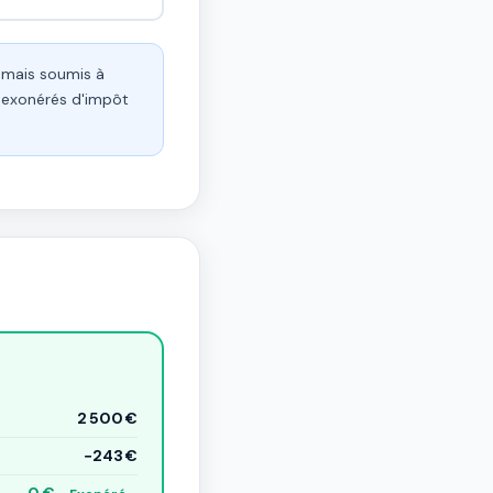
s mais soumis à
t exonérés d'impôt
2 500 €
−243 €