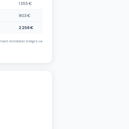
1 355 €
903 €
2 258 €
ement immédiat intègre ce