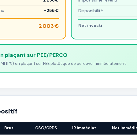
2 258 €
Impôt sur le revenu
enu
−255 €
Disponibilité
2 003 €
Net investi
en plaçant sur PEE/PERCO
MI 11 %) en plaçant sur PEE plutôt que de percevoir immédiatement.
ositif
Brut
CSG/CRDS
IR immédiat
Net immédi