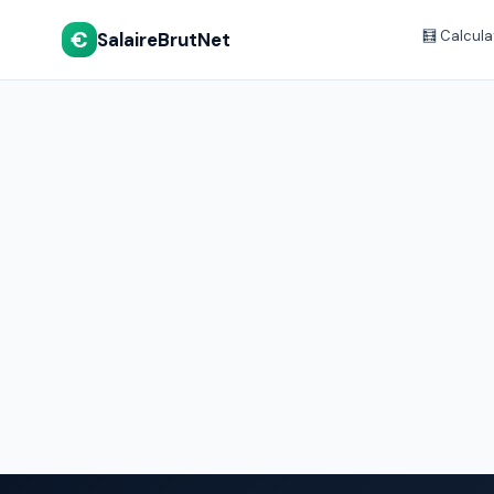
€
🧮 Calcula
SalaireBrutNet