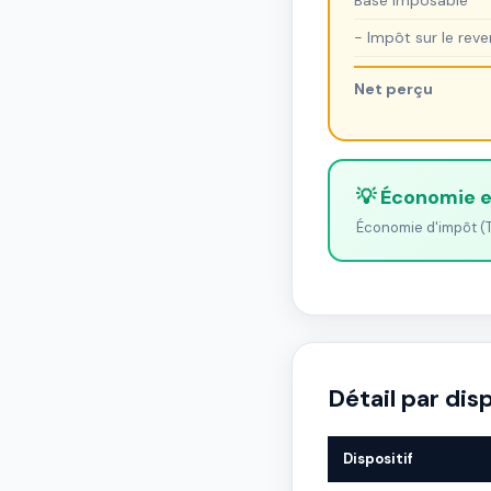
Base imposable
− Impôt sur le rev
Net perçu
💡 Économie 
Économie d'impôt (T
Détail par disp
Dispositif