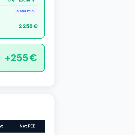
0 €
Exonéré
5 ans min.
2 258 €
+255 €
at
Net PEE