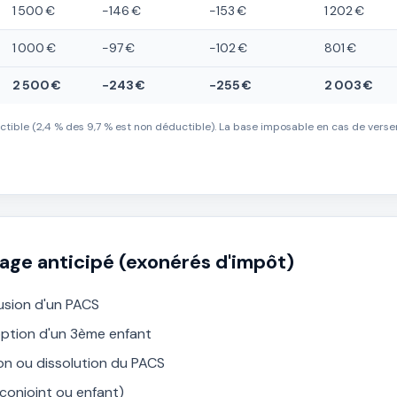
1 500 €
−146 €
−153 €
1 202 €
1 000 €
−97 €
−102 €
801 €
2 500 €
−243 €
−255 €
2 003 €
tible (2,4 % des 9,7 % est non déductible). La base imposable en cas de vers
age anticipé (exonérés d'impôt)
usion d'un PACS
ption d'un 3ème enfant
on ou dissolution du PACS
, conjoint ou enfant)