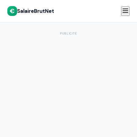
€
SalaireBrutNet
PUBLICITÉ