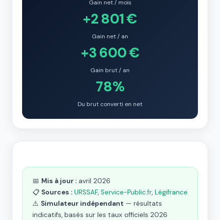
Gain net / mois
+2 801 €
Gain net / an
+3 600 €
Gain brut / an
78%
Du brut converti en net
📅
Mis à jour :
avril 2026
📋
Sources :
URSSAF
,
Service-Public.fr
,
Légifrance
⚠️
Simulateur indépendant
— résultats
indicatifs, basés sur les taux officiels 2026