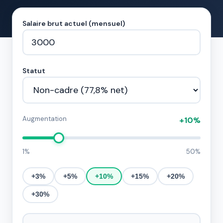
Salaire brut actuel (mensuel)
Statut
Augmentation
+10%
1%
50%
+3%
+5%
+10%
+15%
+20%
+30%