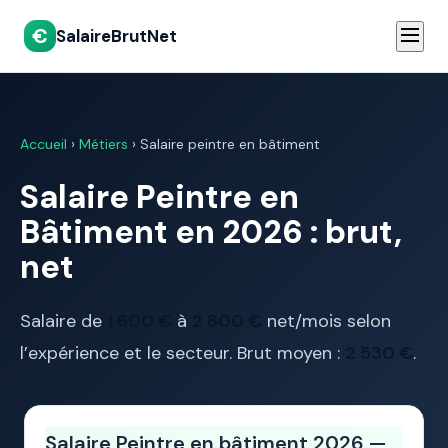
€
SalaireBrutNet
Accueil
›
Métiers
› Salaire peintre en bâtiment
Salaire Peintre en
Bâtiment en 2026 : brut,
net
Salaire de
1 600 €
à
2 800 €
net/mois selon
l’expérience et le secteur. Brut moyen :
2 530 €
.
Salaire Peintre en bâtiment 2026 —