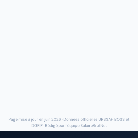
Page mise à jour en juin 2026 · Données officielles
URSSAF
, BOSS et
DGFIP · Rédigé par l'
équipe SalaireBrutNet