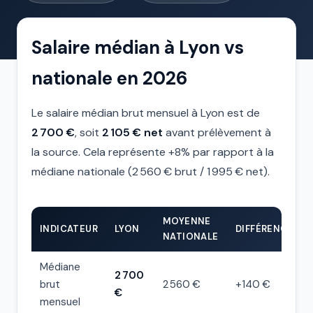
Salaire médian à Lyon vs
nationale en 2026
Le salaire médian brut mensuel à Lyon est de
2 700 €
, soit
2 105 € net
avant prélèvement à
la source. Cela représente +8% par rapport à la
médiane nationale (2 560 € brut / 1 995 € net).
MOYENNE
INDICATEUR
LYON
DIFFÉRENCE
NATIONALE
Médiane
2 700
brut
2 560 €
+140 €
€
mensuel