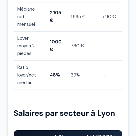
Médiane
2 105
net
1 995 €
+110 €
€
mensuel
Loyer
1000
moyen 2
780 €
—
€
pièces
Ratio
loyer/net
48%
39%
—
médian
Salaires par secteur à Lyon