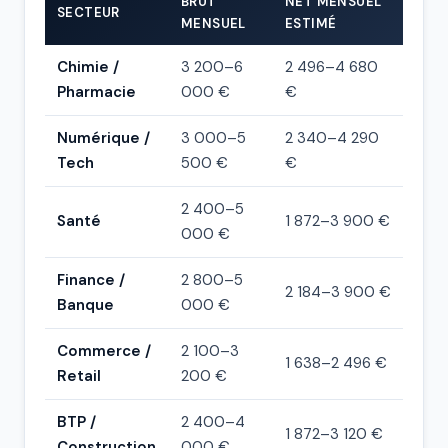
BRUT
NET MENSUEL
SECTEUR
MENSUEL
ESTIMÉ
Chimie /
3 200–6
2 496–4 680
Pharmacie
000 €
€
Numérique /
3 000–5
2 340–4 290
Tech
500 €
€
2 400–5
Santé
1 872–3 900 €
000 €
Finance /
2 800–5
2 184–3 900 €
Banque
000 €
Commerce /
2 100–3
1 638–2 496 €
Retail
200 €
BTP /
2 400–4
1 872–3 120 €
Construction
000 €