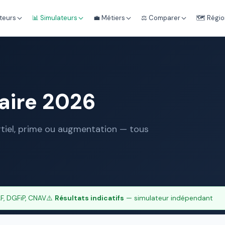
teurs
📊 Simulateurs
💼 Métiers
⚖️ Comparer
🗺️ Régi
aire 2026
artiel, prime ou augmentation — tous
, DGFiP, CNAV
⚠️
Résultats indicatifs
— simulateur indépendant