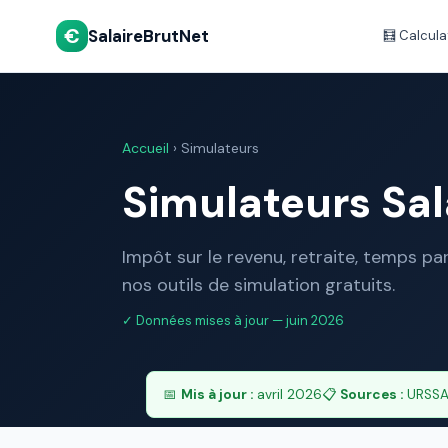
€
SalaireBrutNet
🧮 Calcula
Accueil
› Simulateurs
Simulateurs Sal
Impôt sur le revenu, retraite, temps p
nos outils de simulation gratuits.
✓ Données mises à jour — juin 2026
📅
Mis à jour :
avril 2026
📋
Sources :
URSSAF