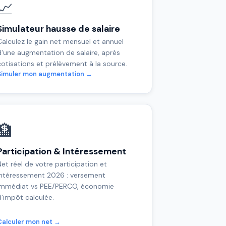
📈
Simulateur hausse de salaire
Calculez le gain net mensuel et annuel
d'une augmentation de salaire, après
cotisations et prélèvement à la source.
Simuler mon augmentation →
🏦
Participation & Intéressement
Net réel de votre participation et
intéressement 2026 : versement
immédiat vs PEE/PERCO, économie
d'impôt calculée.
Calculer mon net →