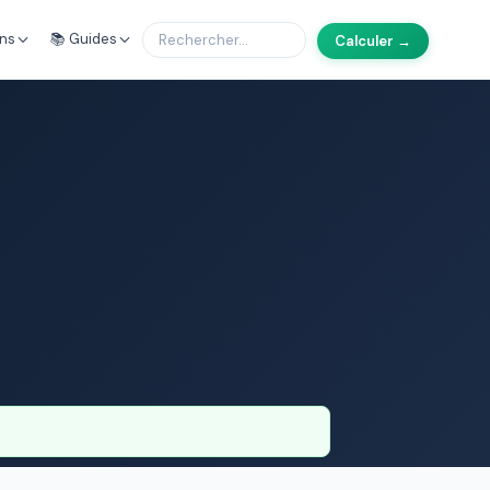
ons
📚 Guides
Calculer →