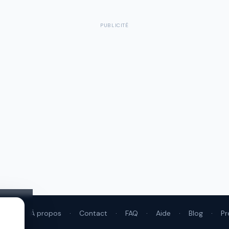
PUBLICITÉ
ales
·
À propos
·
Contact
·
FAQ
·
Aide
·
Blog
·
Pr