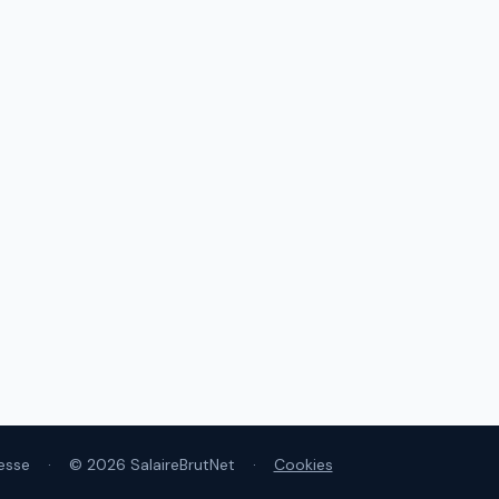
esse
·
© 2026 SalaireBrutNet
·
Cookies